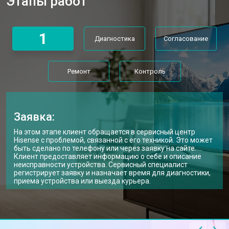
Этапы работ
Прошивка телевизора Hisense
от 3900 ₽
Заказать
1
Диагностика
Согласование
Ремонт
Контроль
Заявка:
На этом этапе клиент обращается в сервисный центр
Hisense с проблемой, связанной с его техникой. Это может
быть сделано по телефону или через заявку на сайте.
Клиент предоставляет информацию о себе и описание
неисправности устройства. Сервисный специалист
регистрирует заявку и назначает время для диагностики,
приема устройства или выезда курьера.