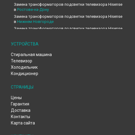
Замена трансформаторов подсветки телевизора Hisense
в
Ростове-на-Дону
Замена трансформаторов подсветки телевизора Hisense
в
Нижнем Новгороде
Замена трансформаторов подсветки телевизора Hisense
в
Новосибирске
Замена трансформаторов подсветки телевизора Hisense
УСТРОЙСТВА
в
Челябинске
Замена трансформаторов подсветки телевизора Hisense
Стиральная машина
в
Екатеринбурге
Телевизор
Замена трансформаторов подсветки телевизора Hisense
Холодильник
в
Казани
Кондиционер
Замена трансформаторов подсветки телевизора Hisense
в
Уфе
СТРАНИЦЫ
Замена трансформаторов подсветки телевизора Hisense
в
Воронеже
Цены
Замена трансформаторов подсветки телевизора Hisense
Гарантия
в
Волгограде
Доставка
Замена трансформаторов подсветки телевизора Hisense
Контакты
в
Барнауле
Карта сайта
Замена трансформаторов подсветки телевизора Hisense
в
Ижевске