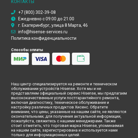
КОНТАКТЫ
Замена трансформаторов подсветки телевизора Hisense
в
Тольятти
+7 (800) 302-39-08
Замена трансформаторов подсветки телевизора Hisense
Ежедневно с 09:00 до 21:00
в
Ярославле
г. Екатеринбург, улица 8 Марта, 46
Замена трансформаторов подсветки телевизора Hisense
info@hisense-services.ru
в
Саратове
Политика конфиденциальности
Замена трансформаторов подсветки телевизора Hisense
в
Хабаровске
Способы оплаты
Замена трансформаторов подсветки телевизора Hisense
в
Томске
Замена трансформаторов подсветки телевизора Hisense
в
Тюмени
Замена трансформаторов подсветки телевизора Hisense
в
Иркутске
Наш центр специализируется на ремонте и техническом
Замена трансформаторов подсветки телевизора Hisense
обслуживании устройств Hisense. Хотя мы и не
представляем официальный сервис Hisense, мы предлагаем
в
Самаре
высококачественные услуги постгарантийного ремонта,
Замена трансформаторов подсветки телевизора Hisense
включая диагностику, техническое обслуживание и
в
Омске
настройку различных продуктов Хисенс. Обратите
внимание, что цены, указанные на нашем сайте, не являются
Замена трансформаторов подсветки телевизора Hisense
окончательными; для получения актуальной информации,
в
Красноярске
пожалуйста, свяжитесь с нашими менеджерами. Также
Замена трансформаторов подсветки телевизора Hisense
стоит отметить, что торговая марка Hisense, упоминаемая
на нашем сайте, зарегистрирована и используется нами
в
Перми
только для информационных целей.
Замена трансформаторов подсветки телевизора Hisense