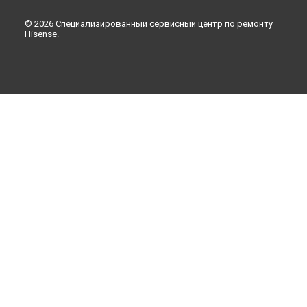
в
Ульяновске
© 2026 Специализированный сервисный центр по ремонту
Замена трансформаторов подсветки телевизора Hisense
Hisense.
в
Кирове
Замена трансформаторов подсветки телевизора Hisense
в
Москве