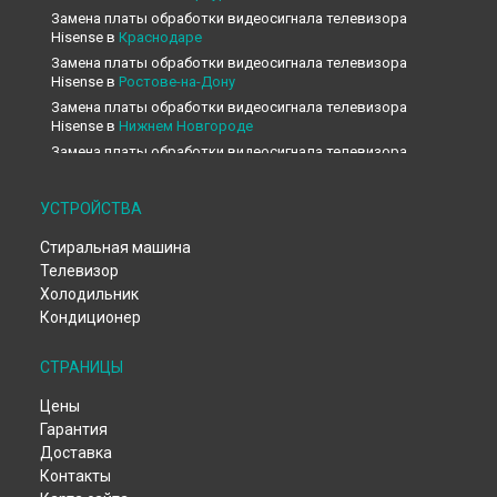
Замена платы обработки видеосигнала телевизора
Hisense в
Краснодаре
Замена платы обработки видеосигнала телевизора
Hisense в
Ростове-на-Дону
Замена платы обработки видеосигнала телевизора
Hisense в
Нижнем Новгороде
Замена платы обработки видеосигнала телевизора
Hisense в
Новосибирске
Замена платы обработки видеосигнала телевизора
УСТРОЙСТВА
Hisense в
Челябинске
Замена платы обработки видеосигнала телевизора
Стиральная машина
Hisense в
Екатеринбурге
Телевизор
Замена платы обработки видеосигнала телевизора
Холодильник
Hisense в
Казани
Кондиционер
Замена платы обработки видеосигнала телевизора
Hisense в
Уфе
СТРАНИЦЫ
Замена платы обработки видеосигнала телевизора
Hisense в
Воронеже
Цены
Замена платы обработки видеосигнала телевизора
Гарантия
Hisense в
Волгограде
Доставка
Замена платы обработки видеосигнала телевизора
Контакты
Hisense в
Барнауле