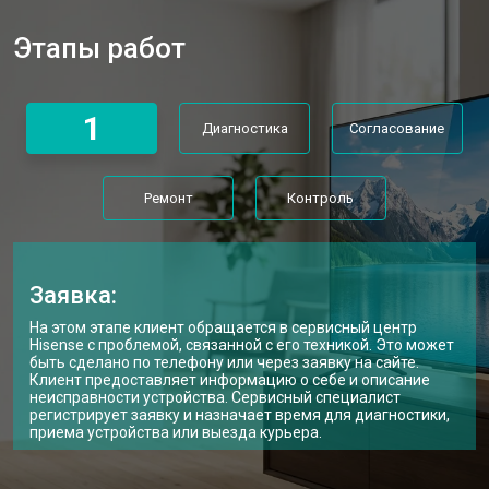
Прошивка телевизора Hisense
от 3900 ₽
Заказать
Этапы работ
Замена трансформаторов
от 4800 ₽
Заказать
подсветки
1
Диагностика
Согласование
Ремонт
Контроль
Заявка:
На этом этапе клиент обращается в сервисный центр
Hisense с проблемой, связанной с его техникой. Это может
быть сделано по телефону или через заявку на сайте.
Клиент предоставляет информацию о себе и описание
неисправности устройства. Сервисный специалист
регистрирует заявку и назначает время для диагностики,
приема устройства или выезда курьера.