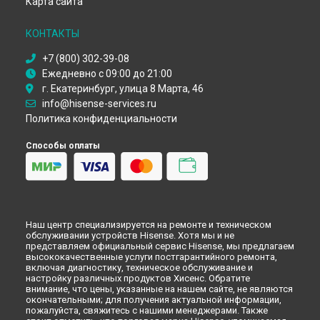
Карта сайта
Замена платы обработки видеосигнала телевизора
Hisense в
Ижевске
КОНТАКТЫ
Замена платы обработки видеосигнала телевизора
Hisense в
Тольятти
+7 (800) 302-39-08
Замена платы обработки видеосигнала телевизора
Ежедневно с 09:00 до 21:00
Hisense в
Ярославле
г. Екатеринбург, улица 8 Марта, 46
Замена платы обработки видеосигнала телевизора
info@hisense-services.ru
Hisense в
Саратове
Политика конфиденциальности
Замена платы обработки видеосигнала телевизора
Hisense в
Хабаровске
Способы оплаты
Замена платы обработки видеосигнала телевизора
Hisense в
Томске
Замена платы обработки видеосигнала телевизора
Hisense в
Тюмени
Замена платы обработки видеосигнала телевизора
Hisense в
Иркутске
Наш центр специализируется на ремонте и техническом
Замена платы обработки видеосигнала телевизора
обслуживании устройств Hisense. Хотя мы и не
представляем официальный сервис Hisense, мы предлагаем
Hisense в
Самаре
высококачественные услуги постгарантийного ремонта,
Замена платы обработки видеосигнала телевизора
включая диагностику, техническое обслуживание и
Hisense в
Омске
настройку различных продуктов Хисенс. Обратите
внимание, что цены, указанные на нашем сайте, не являются
Замена платы обработки видеосигнала телевизора
окончательными; для получения актуальной информации,
Hisense в
Красноярске
пожалуйста, свяжитесь с нашими менеджерами. Также