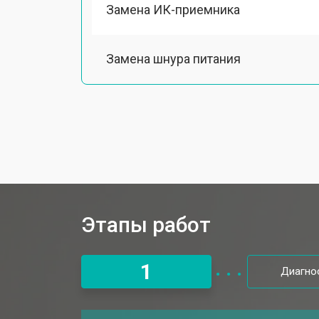
Замена ИК-приемника
Замена шнура питания
Замена разъема питания
Замена шлейфа матрицы
Замена аудиоразъема
Этапы работ
Замена USB порта
1
Диагно
Замена HDMI порта