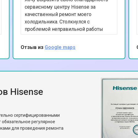
сервисному центру Hisense за
качественный ремонт моего
холодильника. Столкнулся с
проблемой неправильной работы
терморегулятора, из-за чего
холодильник не поддерживал
Отзыв из
Google maps
нужную температуру. Специалисты
сервиса быстро диагностировали и
устранили проблему, заменив
неисправные компоненты. Теперь
холодильник работает идеально.
Спасибо за ваш профессионализм и
в Hisense
внимание к деталям!
ительно сертифицированными
т обязательное регулярное
сками для проведения ремонта