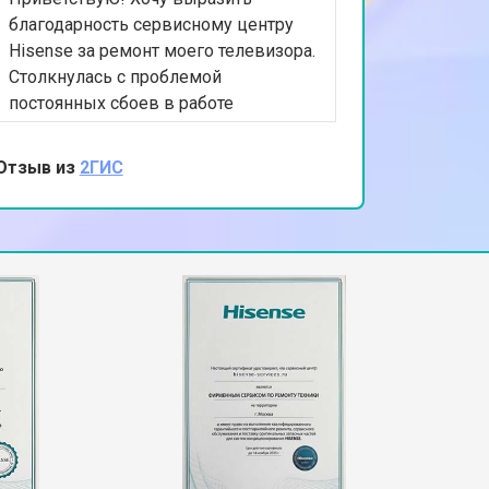
благодарность сервисному центру
Hisense за ремонт моего телевизора.
Столкнулась с проблемой
постоянных сбоев в работе
устройства. Ваша команда
профессионально провела
Отзыв из
2ГИС
диагностику и устранила
программные ошибки. Теперь
телевизор работает безупречно.
Ценю ваш профессионализм и
оперативность. Спасибо за
качественную работу!