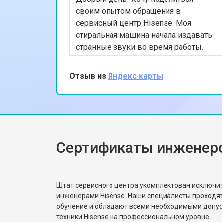
своим опытом обращения в
сервисный центр Hisense. Моя
стиральная машина начала издавать
странные звуки во время работы.
Обратилась в ваш сервис, и
специалисты быстро выявили
Отзыв из
Яндекс карты
проблему с подшипниками. После их
замены машина стала работать тихо и
эффективно. Очень довольна
качеством обслуживания и
скоростью выполнения работы.
Спасибо за вашу помощь!
Сертификаты инженеро
Штат сервисного центра укомплектован исключ
инженерами Hisense. Наши специалисты проходя
обучение и обладают всеми необходимыми допу
техники Hisense на профессиональном уровне.