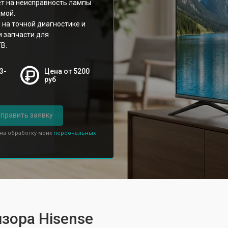
т на неисправность лампы
имой.
на точной диагностике и
и запчасти для
В.
3-
Цена от 5200
руб
править заявку
 на обработку моих
персональных
зора Hisense