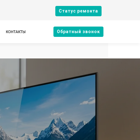
Cтатус ремонта
Oбратный звонок
КОНТАКТЫ