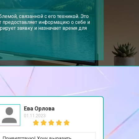
т 3500 ₽
лемой, связанной с его техникой. Это
Заказать
нт предоставляет информацию о себе и
рирует заявку и назначает время для
т 3100 ₽
Заказать
т 3700 ₽
Заказать
т 5500 ₽
Заказать
т 3900 ₽
Заказать
Ева Орлова
01.11.2023
т 4800 ₽
Заказать
Приветствую! Хочу выразить