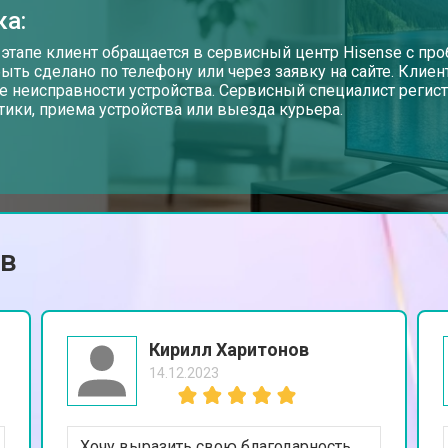
ка:
от 70 мин
о
 этапе клиент обращается в сервисный центр Hisense с проб
ыть сделано по телефону или через заявку на сайте. Клие
е неисправности устройства. Сервисный специалист регист
тики, приема устройства или выезда курьера.
от 60 мин
о
от 100 мин
о
ов
se
от 90 мин
о
от 110 мин
о
Кирилл Харитонов
14.12.2023
и
от 80 мин
о
Хочу выразить свою благодарность