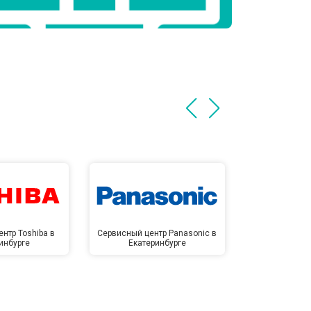
нтр Toshiba в
Сервисный центр Panasonic в
Сервисный 
инбурге
Екатеринбурге
Екате