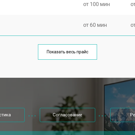
от 100 мин
о
от 60 мин
о
от 90 мин
о
Показать весь прайс
от 70 мин
о
от 80 мин
о
от 50 мин
о
стика
Согласование
Р
от 80 мин
о