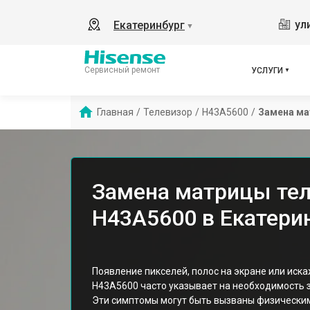
ул
Екатеринбург
▼
Сервисный ремонт
УСЛУГИ
Главная
/
Телевизор
/
H43A5600
/
Замена м
Замена матрицы тел
H43A5600 в Екатери
Появление пикселей, полос на экране или иск
H43A5600 часто указывает на необходимость 
Эти симптомы могут быть вызваны физически