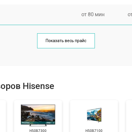
от 80 мин
о
от 60 мин
о
Показать весь прайс
от 110 мин
о
от 50 мин
о
оров Hisense
от 70 мин
о
от 60 мин
о
H50B7300
H50B7100