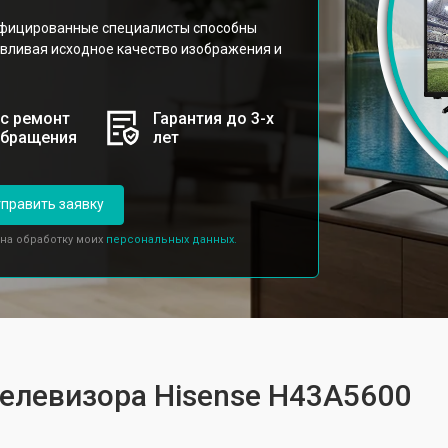
ифицированные специалисты способны
вливая исходное качество изображения и
с ремонт
Гарантия до 3-х
обращения
лет
править заявку
 на обработку моих
персональных данных.
телевизора Hisense H43A5600