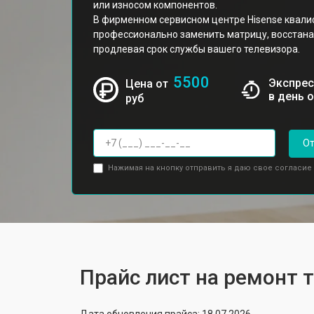
или износом компонентов.
В фирменном сервисном центре Hisense квал
профессионально заменить матрицу, восстана
продлевая срок службы вашего телевизора.
5500
Экспрес
Цена от
в день 
руб
От
Нажимая на кнопку отправить я даю свое согласие
Прайс лист на ремонт 
Дата обновления прайса: 18.07.2026