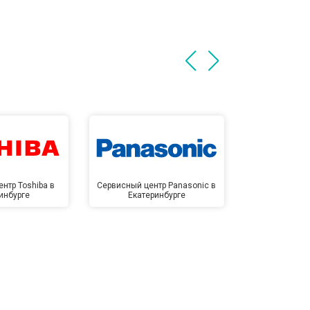
нтр Toshiba в
Сервисный центр Panasonic в
Сервисный 
инбурге
Екатеринбурге
Екате