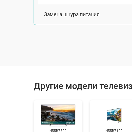
Замена шнура питания
Замена разъема питания
Замена шлейфа матрицы
Замена аудиоразъема
Другие модели телевиз
Замена USB порта
Замена HDMI порта
H55B7300
H55B7100