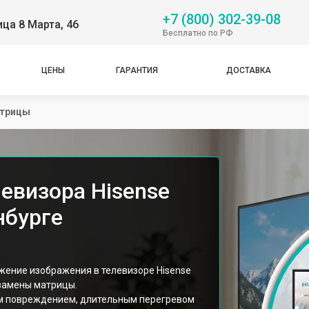
+7 (800) 302-39-08
ица 8 Марта, 46
Бесплатно по РФ
ЦЕНЫ
ГАРАНТИЯ
ДОСТАВКА
атрицы
евизора Hisense
нбурге
ажение изображения в телевизоре Hisense
замены матрицы.
м повреждением, длительным перегревом