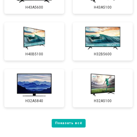
H43A5600
H43A5100
H40B5100
H32B5600
H32A5840
H32A5100