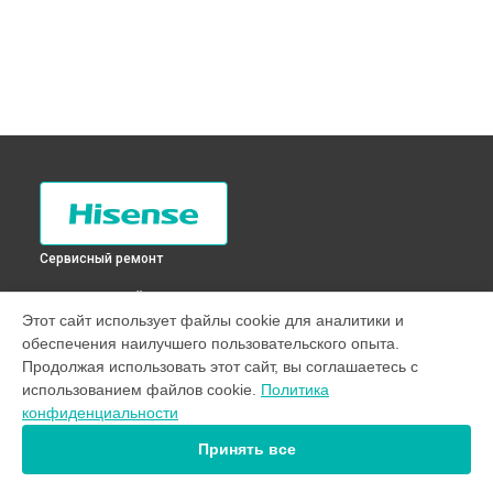
Сервисный ремонт
ВЫБЕРИ СВОЙ ГОРОД
Этот сайт использует файлы cookie для аналитики и
Замена резистора телевизора H32B5100 Hisense в
Санкт-
обеспечения наилучшего пользовательского опыта.
Петербурге
Продолжая использовать этот сайт, вы соглашаетесь с
Замена резистора телевизора H32B5100 Hisense в
использованием файлов cookie.
Политика
Краснодаре
конфиденциальности
Замена резистора телевизора H32B5100 Hisense в
Ростове-на-Дону
Принять все
Замена резистора телевизора H32B5100 Hisense в
Нижнем
Новгороде