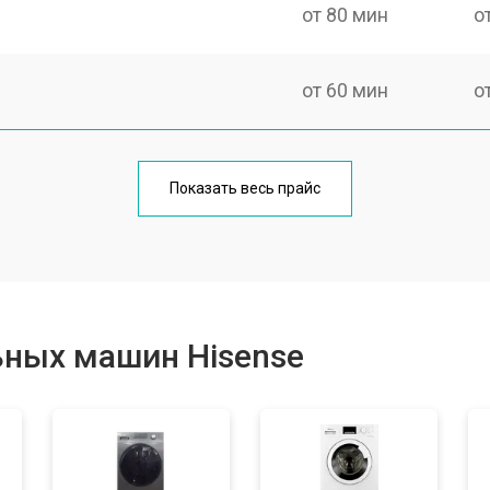
от 80 мин
о
от 60 мин
о
от 100 мин
о
Показать весь прайс
от 70 мин
о
от 120 мин
о
ьных машин Hisense
от 80 мин
о
от 100 мин
о