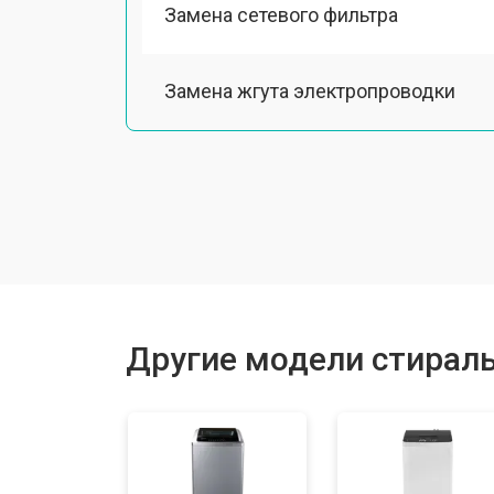
Замена сетевого фильтра
Замена жгута электропроводки
Замена шкива барабана
Замена мотора вентилятора сушки
Замена верхнего противовеса
Другие модели стирал
Замена пружин
Замена шторок барабана