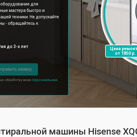
 оборудование для
ные мастера быстро и
ашей техники. Не допускайте
ы - обращайтесь к
ия до 3-х лет
Цена ремон
от 1850 р.
править заявку
 на обработку моих
персональных
 стиральной машины Hisense X