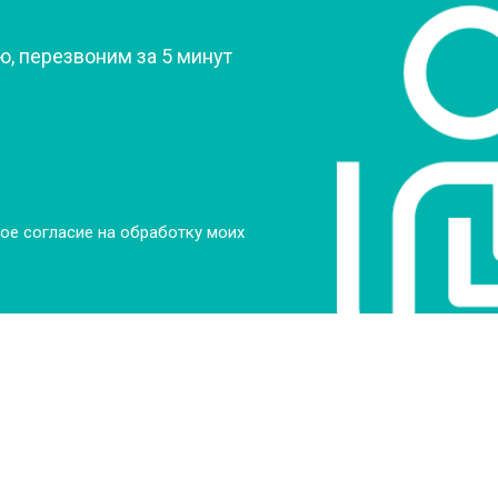
, перезвоним за 5 минут
от 90 мин
о
от 70 мин
о
ры
от 70 мин
о
ое согласие на обработку моих
от 50 мин
о
от 100 мин
о
от 60 мин
о