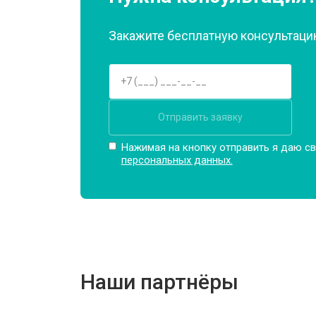
Закажите бесплатную консультацию
Замена подшипников
Замена мотора
Отправить заявку
Ремонт/замена датчика температу
Нажимая на кнопку отправить я даю св
персональных данных.
Замена ТЭН
Замена блока управления
Наши партнёры
Замена заливного клапана