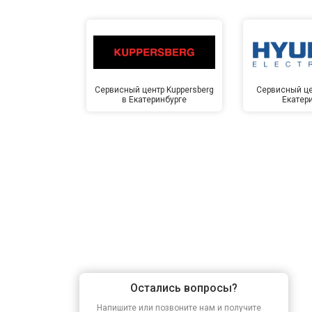
Замена заливного шланга
Замена прессостата
Сервисный центр Kuppersberg
Сервисный це
в Екатеринбурге
Екатер
Замена сливного насоса
Замена сливного шланга
Замена циркуляционного насоса
Замена УБЛ
Остались вопросы?
Замена приводного ремня
Напишите или позвоните нам и получите