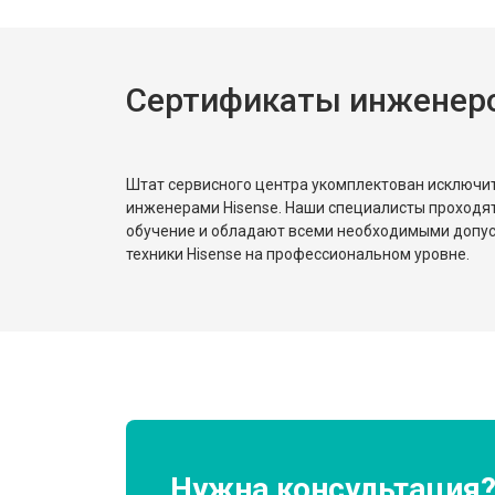
Ремонт или замена петли двери
Сертификаты инженеро
Ремонт или замена патрубка
Ремонт платы управления (восстан
Штат сервисного центра укомплектован исключ
инженерами Hisense. Наши специалисты проходя
обучение и обладают всеми необходимыми допу
Корпусный ремонт (замена резинок,
техники Hisense на профессиональном уровне.
Замена крестовины
Замена щёток
Замена амортизаторов
Нужна консультация