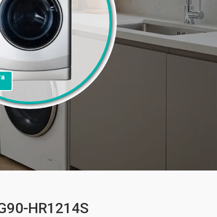
та
QG90-HR1214S