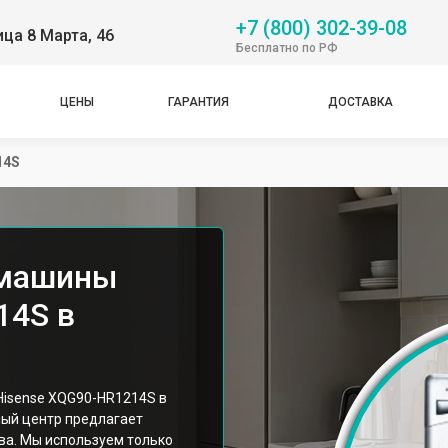
+7 (800) 302-39-08
ица 8 Марта, 46
Бесплатно по РФ
ЦЕНЫ
ГАРАНТИЯ
ДОСТАВКА
14S
 машины
14S в
isense XQG90-HR1214S в
ный центр предлагает
ва. Мы используем только