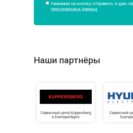
Нажимая на кнопку отправить я даю св
персональных данных.
Замена подшипников
Замена мотора
Наши партнёры
Ремонт/замена датчика температу
Замена ТЭН
Замена блока управления
Сервисный центр Kuppersberg
Сервисный це
в Екатеринбурге
Екатер
Замена заливного клапана