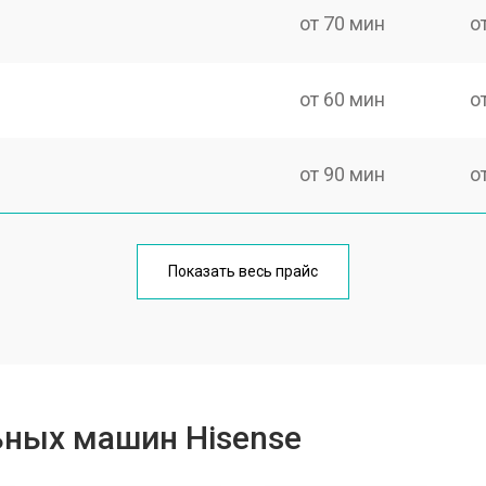
от 70 мин
о
от 60 мин
о
от 90 мин
о
от 70 мин
о
Показать весь прайс
от 100 мин
о
от 80 мин
о
ьных машин Hisense
от 130 мин
о