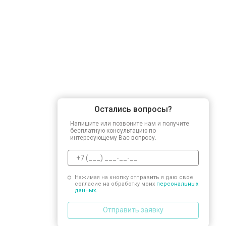
Замена заливного шланга
Замена прессостата
Замена сливного насоса
Остались вопросы?
Замена сливного шланга
Напишите или позвоните нам и получите
бесплатную консультацию по
интересующему Вас вопросу.
Замена циркуляционного насоса
Нажимая на кнопку отправить я даю свое
согласие на обработку моих
персональных
Замена УБЛ
данных.
Отправить заявку
Замена приводного ремня