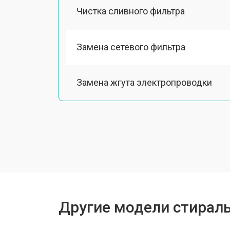
Чистка сливного фильтра
Замена сетевого фильтра
Замена жгута электропроводки
Замена шкива барабана
Замена мотора вентилятора сушки
Замена верхнего противовеса
Другие модели стирал
Замена пружин