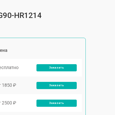
QG90-HR1214
ена
есплатно
Заказать
т 1850 ₽
Заказать
т 2500 ₽
Заказать