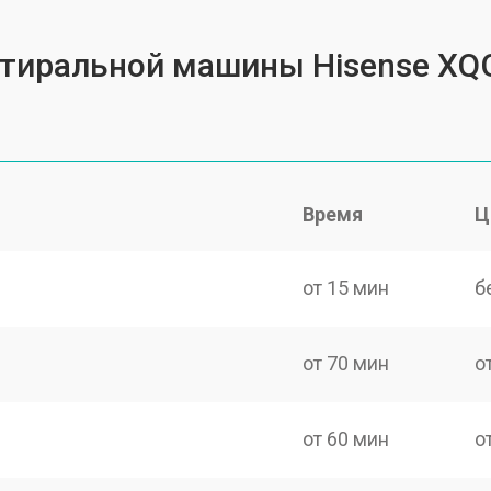
 стиральной машины Hisense X
Время
Ц
от 15 мин
б
от 70 мин
о
от 60 мин
о