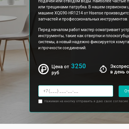
подачей или отводом воды. Наиболее частые 
или трещинами патрубка. В нашем сервисном 
машине XQG90-HR1214 от Hisense производитс
запчастей и профессиональных инструментов.
Перед началом работ мастер осматривает устр
инструменты, такие как отвертки и плоскогубц
системы, а новый надежно фиксируется хомута
и прочности соединений.
3250
Экспрес
Цена от
в день 
руб
От
Нажимая на кнопку отправить я даю свое согласие