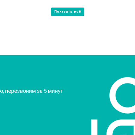
от 60 мин
о
от 70 мин
о
овление)
от 80 мин
о
 креплений, кнопок)
от 50 мин
о
?
, перезвоним за 5 минут
от 90 мин
о
от 60 мин
о
от 70 мин
о