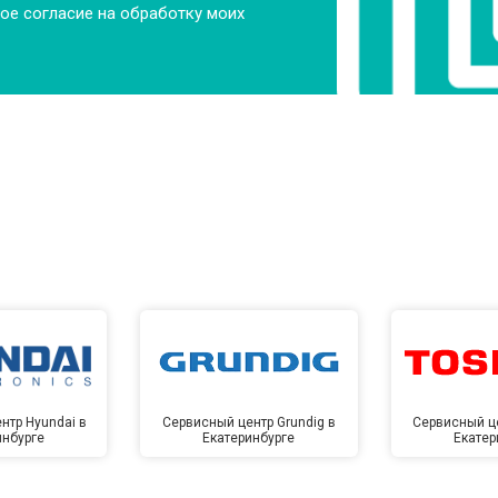
ое согласие на обработку моих
от 60 мин
о
от 110 мин
о
ры
от 50 мин
о
от 80 мин
о
от 70 мин
о
нтр Hyundai в
Сервисный центр Grundig в
Сервисный це
инбурге
Екатеринбурге
Екатер
от 100 мин
о