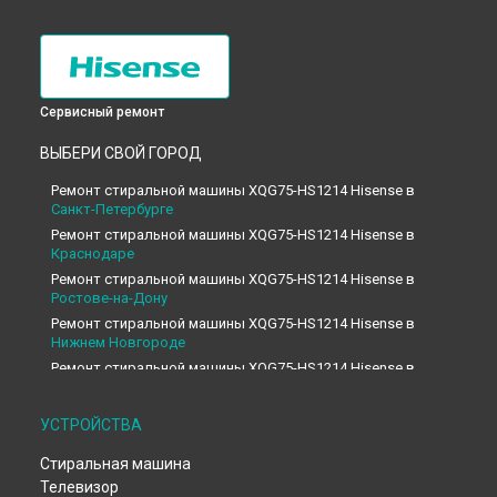
Сервисный ремонт
ВЫБЕРИ СВОЙ ГОРОД
Ремонт стиральной машины XQG75-HS1214 Hisense в
Санкт-Петербурге
Ремонт стиральной машины XQG75-HS1214 Hisense в
Краснодаре
Ремонт стиральной машины XQG75-HS1214 Hisense в
Ростове-на-Дону
Ремонт стиральной машины XQG75-HS1214 Hisense в
Нижнем Новгороде
Ремонт стиральной машины XQG75-HS1214 Hisense в
Новосибирске
Ремонт стиральной машины XQG75-HS1214 Hisense в
УСТРОЙСТВА
Челябинске
Ремонт стиральной машины XQG75-HS1214 Hisense в
Стиральная машина
Екатеринбурге
Телевизор