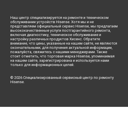
Ремонт стиральной машины XQG75-HS1214 Hisense в
Иркутске
Ремонт стиральной машины XQG75-HS1214 Hisense в
Наш центр специализируется на ремонте и техническом
Самаре
обслуживании устройств Hisense. Хотя мы и не
представляем официальный сервис Hisense, мы предлагаем
Ремонт стиральной машины XQG75-HS1214 Hisense в
высококачественные услуги постгарантийного ремонта,
Омске
включая диагностику, техническое обслуживание и
настройку различных продуктов Хисенс. Обратите
Ремонт стиральной машины XQG75-HS1214 Hisense в
внимание, что цены, указанные на нашем сайте, не являются
Красноярске
окончательными; для получения актуальной информации,
Ремонт стиральной машины XQG75-HS1214 Hisense в
пожалуйста, свяжитесь с нашими менеджерами. Также
Перми
стоит отметить, что торговая марка Hisense, упоминаемая
на нашем сайте, зарегистрирована и используется нами
Ремонт стиральной машины XQG75-HS1214 Hisense в
только для информационных целей.
Ульяновске
Ремонт стиральной машины XQG75-HS1214 Hisense в
© 2026 Специализированный сервисный центр по ремонту
Кирове
Hisense.
Ремонт стиральной машины XQG75-HS1214 Hisense в
Москве