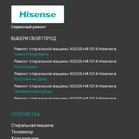
Сервисный ремонт
ВЫБЕРИ СВОЙ ГОРОД
Ремонт стиральной машины XQG55-HA1014 Hisense в
Санкт-Петербурге
Ремонт стиральной машины XQG55-HA1014 Hisense в
Краснодаре
Ремонт стиральной машины XQG55-HA1014 Hisense в
Ростове-на-Дону
Ремонт стиральной машины XQG55-HA1014 Hisense в
Нижнем Новгороде
Ремонт стиральной машины XQG55-HA1014 Hisense в
Новосибирске
Ремонт стиральной машины XQG55-HA1014 Hisense в
УСТРОЙСТВА
Челябинске
Ремонт стиральной машины XQG55-HA1014 Hisense в
Стиральная машина
Екатеринбурге
Телевизор
Ремонт стиральной машины XQG55-HA1014 Hisense в
Холодильник