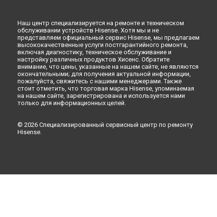
Ремонт стиральной машины XQG55-HA1014 Hisense в
Иркутске
Ремонт стиральной машины XQG55-HA1014 Hisense в
Наш центр специализируется на ремонте и техническом
Самаре
обслуживании устройств Hisense. Хотя мы и не
представляем официальный сервис Hisense, мы предлагаем
Ремонт стиральной машины XQG55-HA1014 Hisense в
высококачественные услуги постгарантийного ремонта,
Омске
включая диагностику, техническое обслуживание и
настройку различных продуктов Хисенс. Обратите
Ремонт стиральной машины XQG55-HA1014 Hisense в
внимание, что цены, указанные на нашем сайте, не являются
Красноярске
окончательными; для получения актуальной информации,
Ремонт стиральной машины XQG55-HA1014 Hisense в
пожалуйста, свяжитесь с нашими менеджерами. Также
Перми
стоит отметить, что торговая марка Hisense, упоминаемая
на нашем сайте, зарегистрирована и используется нами
Ремонт стиральной машины XQG55-HA1014 Hisense в
только для информационных целей.
Ульяновске
Ремонт стиральной машины XQG55-HA1014 Hisense в
© 2026 Специализированный сервисный центр по ремонту
Кирове
Hisense.
Ремонт стиральной машины XQG55-HA1014 Hisense в
Москве