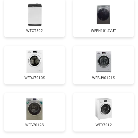
Корпусный ремонт (замена резинок,
от 1850 ₽
Заказать
креплений, кнопок)
Замена крестовины
от 2750 ₽
Заказать
WTCT802
WFEH1014VJT
Замена щёток
от 3100 ₽
Заказать
Замена амортизаторов
от 2000 ₽
Заказать
Замена подшипников
от 2800 ₽
Заказать
Замена мотора
от 3800 ₽
Заказать
WFDJ7010S
WFBJ90121S
Ремонт/замена датчика
от 2200 ₽
Заказать
температуры
Замена ТЭН
от 2300 ₽
Заказать
Замена блока управления
от 3600 ₽
Заказать
Замена заливного клапана
от 3250 ₽
Заказать
WFB7012S
WFB7012
Замена заливного шланга
от 2150 ₽
Заказать