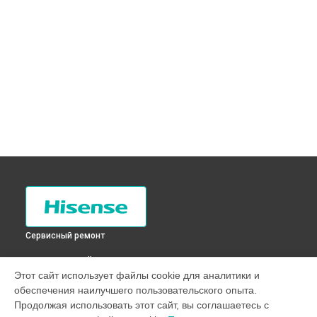
Сервисный ремонт
ВЫБЕРИ СВОЙ ГОРОД
Этот сайт использует файлы cookie для аналитики и
Чистка разбрызгивателя стиральной машины WTQ1602S
обеспечения наилучшего пользовательского опыта.
Hisense в
Санкт-Петербурге
Продолжая использовать этот сайт, вы соглашаетесь с
Чистка разбрызгивателя стиральной машины WTQ1602S