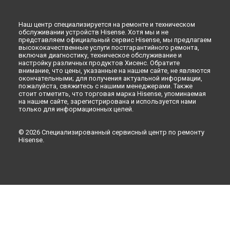
Ульяновске
Ремонт стиральной машины WTCT802 Hisense в
Кирове
Ремонт стиральной машины WTCT802 Hisense в
Москве
Наш центр специализируется на ремонте и техническом
обслуживании устройств Hisense. Хотя мы и не
представляем официальный сервис Hisense, мы предлагаем
высококачественные услуги постгарантийного ремонта,
включая диагностику, техническое обслуживание и
настройку различных продуктов Хисенс. Обратите
внимание, что цены, указанные на нашем сайте, не являются
окончательными; для получения актуальной информации,
пожалуйста, свяжитесь с нашими менеджерами. Также
стоит отметить, что торговая марка Hisense, упоминаемая
на нашем сайте, зарегистрирована и используется нами
только для информационных целей.
© 2026 Специализированный сервисный центр по ремонту
Hisense.