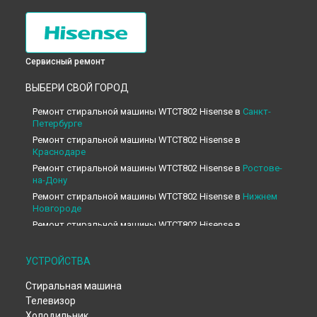
Сервисный ремонт
ВЫБЕРИ СВОЙ ГОРОД
Ремонт стиральной машины WTCT802 Hisense в
Санкт-
Петербурге
Ремонт стиральной машины WTCT802 Hisense в
Краснодаре
Ремонт стиральной машины WTCT802 Hisense в
Ростове-
на-Дону
Ремонт стиральной машины WTCT802 Hisense в
Нижнем
Новгороде
Ремонт стиральной машины WTCT802 Hisense в
Новосибирске
Ремонт стиральной машины WTCT802 Hisense в
УСТРОЙСТВА
Челябинске
Ремонт стиральной машины WTCT802 Hisense в
Стиральная машина
Екатеринбурге
Телевизор
Ремонт стиральной машины WTCT802 Hisense в
Казани
Холодильник