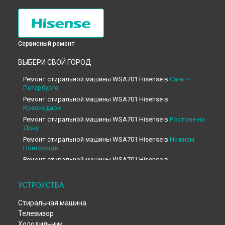
Сервисный ремонт
ВЫБЕРИ СВОЙ ГОРОД
Ремонт стиральной машины WSA701 Hisense в
Санкт-
Петербурге
Ремонт стиральной машины WSA701 Hisense в
Краснодаре
Ремонт стиральной машины WSA701 Hisense в
Ростове-на-
Дону
Ремонт стиральной машины WSA701 Hisense в
Нижнем
Новгороде
Ремонт стиральной машины WSA701 Hisense в
Новосибирске
Ремонт стиральной машины WSA701 Hisense в
Челябинске
УСТРОЙСТВА
Ремонт стиральной машины WSA701 Hisense в
Екатеринбурге
Стиральная машина
Ремонт стиральной машины WSA701 Hisense в
Казани
Телевизор
Ремонт стиральной машины WSA701 Hisense в
Уфе
Холодильник