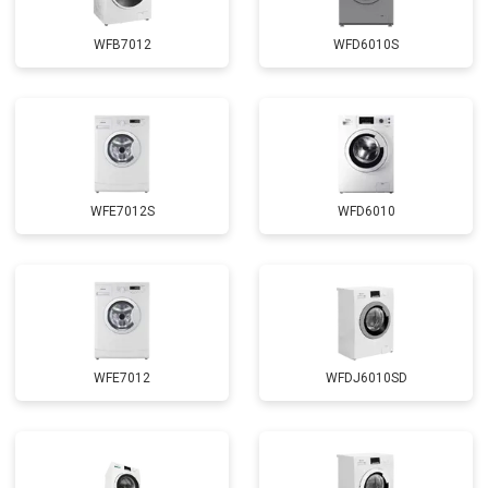
Замена сливного шланга
от 2100 ₽
Заказать
WFB7012
WFD6010S
Замена циркуляционного насоса
от 3800 ₽
Заказать
Замена УБЛ
от 2100 ₽
Заказать
Замена приводного ремня
от 2550 ₽
Заказать
WFE7012S
WFD6010
WFE7012
WFDJ6010SD