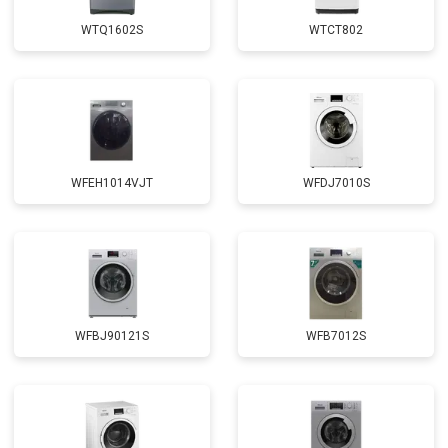
Замена крестовины
от 2750 ₽
Заказать
WTQ1602S
WTCT802
Замена щёток
от 3100 ₽
Заказать
Замена амортизаторов
от 2000 ₽
Заказать
Замена подшипников
от 2800 ₽
Заказать
Замена мотора
от 3800 ₽
Заказать
WFEH1014VJT
WFDJ7010S
Ремонт/замена датчика
от 2200 ₽
Заказать
температуры
Замена ТЭН
от 2300 ₽
Заказать
Замена блока управления
от 3600 ₽
Заказать
Замена заливного клапана
от 3250 ₽
Заказать
WFBJ90121S
WFB7012S
Замена заливного шланга
от 2150 ₽
Заказать
Замена прессостата
от 3350 ₽
Заказать
Замена сливного насоса
от 3450 ₽
Заказать