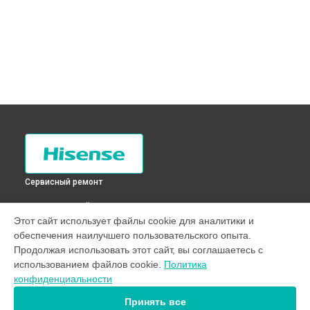
Сервисный ремонт
ВЫБЕРИ СВОЙ ГОРОД
Этот сайт использует файлы cookie для аналитики и
Замена мотора вентилятора сушки стиральной машины
обеспечения наилучшего пользовательского опыта.
WFU7012 Hisense в
Санкт-Петербурге
Продолжая использовать этот сайт, вы соглашаетесь с
Замена мотора вентилятора сушки стиральной машины
использованием файлов cookie.
Политика
WFU7012 Hisense в
Краснодаре
конфиденциальности
Замена мотора вентилятора сушки стиральной машины
WFU7012 Hisense в
Ростове-на-Дону
Принять все