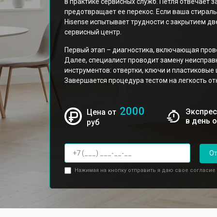
в практике сервисных служб. Петля отвечает 
предотвращает ее перекос. Если ваша стирал
Hisense испытывает трудности с закрытием дв
сервисный центр.
Первый этап – диагностика, включающая пров
Далее, специалист проводит замену неисправ
инструментов: отвертки, ключи и пластиковые
Завершается процедура тестом на легкость о
2000
Экспрес
Цена от
в день 
руб
От
Нажимая на кнопку отправить я даю свое согласие