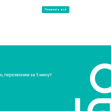
от 60 мин
о
от 60 мин
о
овление)
от 80 мин
о
 креплений, кнопок)
от 50 мин
о
?
, перезвоним за 5 минут
от 90 мин
о
от 60 мин
о
от 70 мин
о