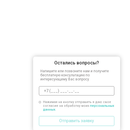
Замена заливного шланга
Замена прессостата
Замена сливного насоса
Остались вопросы?
Замена сливного шланга
Напишите или позвоните нам и получите
бесплатную консультацию по
интересующему Вас вопросу.
Замена циркуляционного насоса
Нажимая на кнопку отправить я даю свое
согласие на обработку моих
персональных
Замена УБЛ
данных.
Отправить заявку
Замена приводного ремня