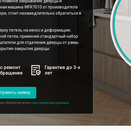
за плавное закрывание дверцы и
ьная машина WFR7010 от производителя
ери, стоит незамедлительно обратиться в
ерку петель на износ и деформацию.
ной петли, применяя стандартный набор
 шпатели для отделения дверцы от рамы.
ткрытия-закрытия дверцы.
с ремонт
Гарантия до 3-х
обращения
лет
править заявку
 на обработку моих
персональных данных.