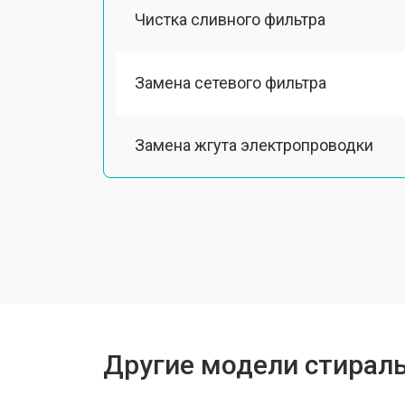
Чистка сливного фильтра
Замена сетевого фильтра
Замена жгута электропроводки
Замена шкива барабана
Замена мотора вентилятора сушки
Замена верхнего противовеса
Другие модели стирал
Замена пружин