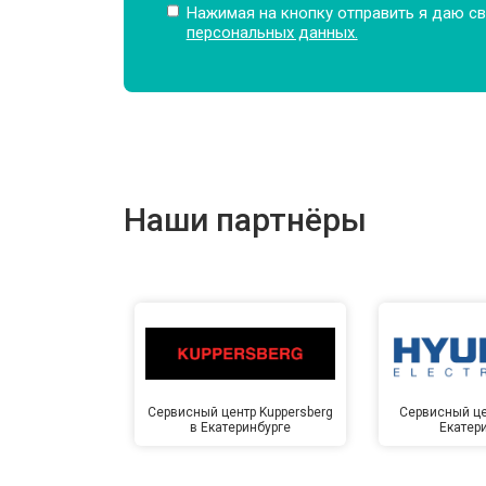
Нажимая на кнопку отправить я даю св
персональных данных.
Замена подшипников
Замена мотора
Наши партнёры
Ремонт/замена датчика температу
Замена ТЭН
Замена блока управления
Сервисный центр Kuppersberg
Сервисный це
в Екатеринбурге
Екатер
Замена заливного клапана