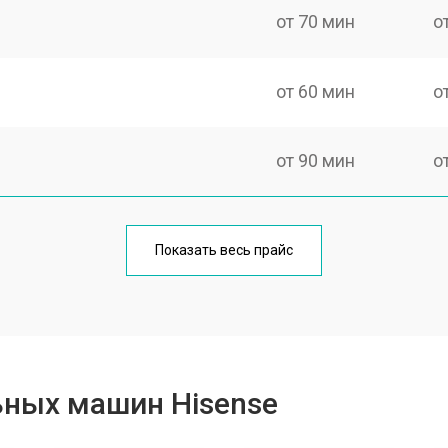
от 70 мин
о
от 60 мин
о
от 90 мин
о
от 70 мин
о
Показать весь прайс
от 100 мин
о
от 80 мин
о
ьных машин Hisense
от 130 мин
о