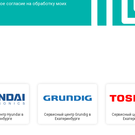
ое согласие на обработку моих
от 60 мин
о
от 110 мин
о
ры
от 50 мин
о
от 80 мин
о
от 70 мин
о
нтр Hyundai в
Сервисный центр Grundig в
Сервисный це
инбурге
Екатеринбурге
Екатер
от 100 мин
о