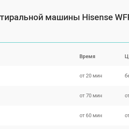
 стиральной машины Hisense W
Время
Ц
от 20 мин
б
от 70 мин
о
от 60 мин
о