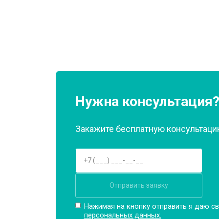
Ремонт или замена патрубка
Ремонт платы управления (восстан
Корпусный ремонт (замена резинок,
Нужна консультация
Закажите бесплатную консультацию
Замена крестовины
Замена щёток
Отправить заявку
Замена амортизаторов
Нажимая на кнопку отправить я даю св
персональных данных.