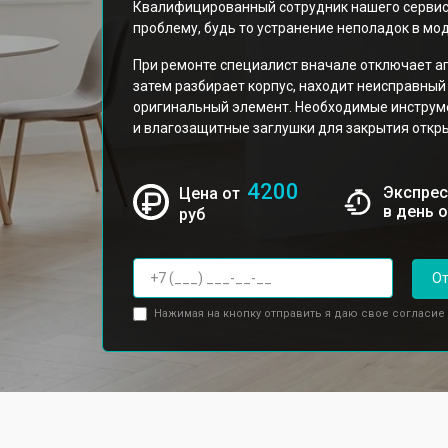
Квалифицированный сотрудник нашего сервис
проблему, будь то устранение неполадок в мо
При ремонте специалист вначале отключает ап
затем разбирает корпус, находит неисправный 
оригинальный элемент. Необходимые инструм
и влагозащитные заглушки для закрытия откры
4200
Экспрес
Цена от
в день 
руб
От
Нажимая на кнопку отправить я даю свое согласие