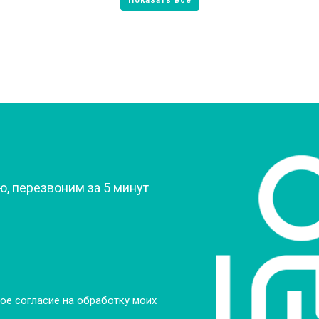
от 60 мин
о
овление)
от 80 мин
о
 креплений, кнопок)
от 50 мин
о
?
, перезвоним за 5 минут
от 90 мин
о
от 60 мин
о
от 70 мин
о
ое согласие на обработку моих