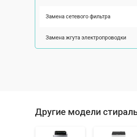
Замена сетевого фильтра
Замена жгута электропроводки
Замена шкива барабана
Замена мотора вентилятора сушки
Замена верхнего противовеса
Другие модели стирал
Замена пружин