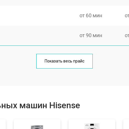
от 60 мин
о
от 90 мин
о
от 70 мин
о
Показать весь прайс
от 100 мин
о
от 80 мин
о
ьных машин Hisense
от 130 мин
о