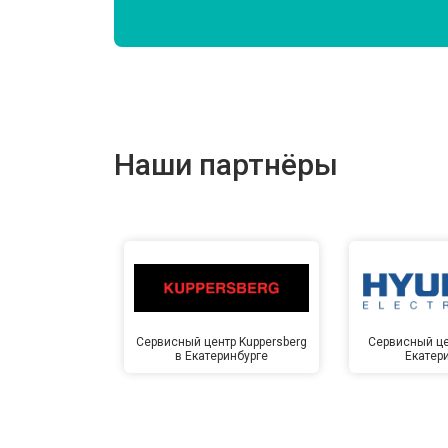
Замена подшипников
Замена мотора
Наши партнёры
Ремонт/замена датчика температу
Замена ТЭН
Замена блока управления
Сервисный центр Kuppersberg
Сервисный це
в Екатеринбурге
Екатер
Замена заливного клапана
Замена заливного шланга