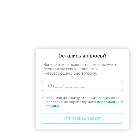
Замена прессостата
Замена сливного насоса
Остались вопросы?
Замена сливного шланга
Напишите или позвоните нам и получите
бесплатную консультацию по
интересующему Вас вопросу.
Замена циркуляционного насоса
Нажимая на кнопку отправить я даю свое
согласие на обработку моих
персональных
Замена УБЛ
данных.
Отправить заявку
Замена приводного ремня