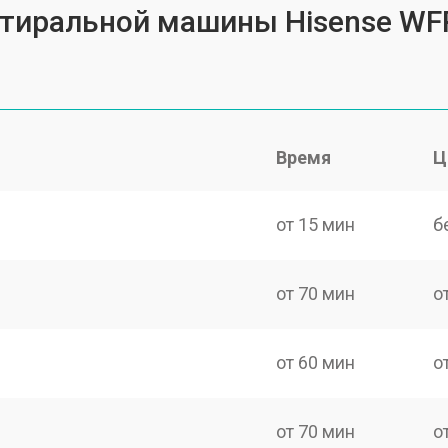
 стиральной машины Hisense W
Время
Ц
от 15 мин
б
от 70 мин
о
от 60 мин
о
от 70 мин
о