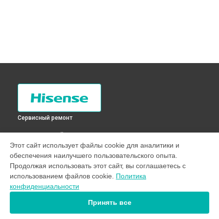
Сервисный ремонт
ВЫБЕРИ СВОЙ ГОРОД
Этот сайт использует файлы cookie для аналитики и
Ремонт или замена патрубка стиральной машины WFH6012
обеспечения наилучшего пользовательского опыта.
Hisense в
Санкт-Петербурге
Продолжая использовать этот сайт, вы соглашаетесь с
Ремонт или замена патрубка стиральной машины WFH6012
использованием файлов cookie.
Политика
Hisense в
Краснодаре
конфиденциальности
Ремонт или замена патрубка стиральной машины WFH6012
Hisense в
Ростове-на-Дону
Принять все
Ремонт или замена патрубка стиральной машины WFH6012