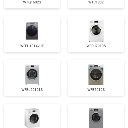
WTQ1602S
WTCT802
Замена щёток
от 3100 ₽
Заказать
Замена амортизаторов
от 2000 ₽
Заказать
Замена подшипников
от 2800 ₽
Заказать
Замена мотора
от 3800 ₽
Заказать
WFEH1014VJT
WFDJ7010S
Ремонт/замена датчика
от 2200 ₽
Заказать
температуры
Замена ТЭН
от 2300 ₽
Заказать
Замена блока управления
от 3600 ₽
Заказать
Замена заливного клапана
от 3250 ₽
Заказать
WFBJ90121S
WFB7012S
Замена заливного шланга
от 2150 ₽
Заказать
Замена прессостата
от 3350 ₽
Заказать
Замена сливного насоса
от 3450 ₽
Заказать