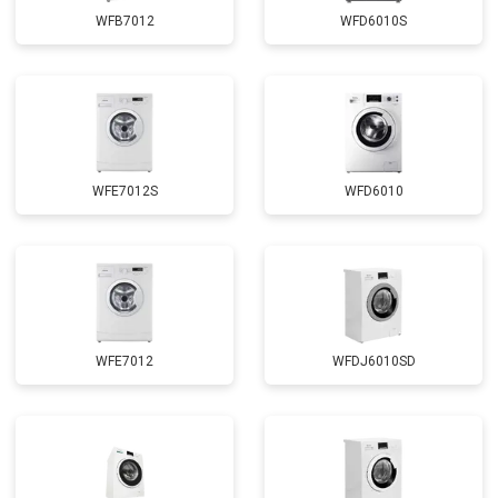
Замена сливного шланга
от 2100 ₽
Заказать
WFB7012
WFD6010S
Замена циркуляционного насоса
от 3800 ₽
Заказать
Замена УБЛ
от 2100 ₽
Заказать
Замена приводного ремня
от 2550 ₽
Заказать
WFE7012S
WFD6010
WFE7012
WFDJ6010SD