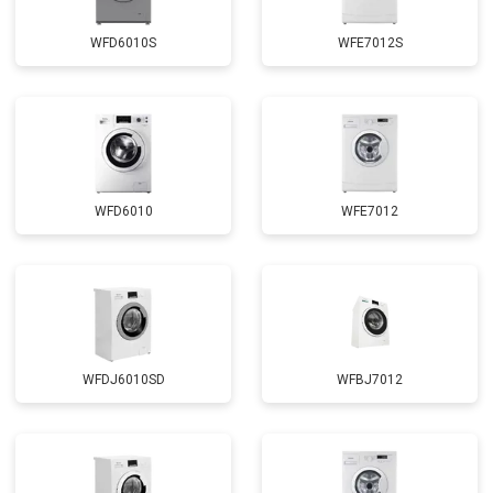
Замена сливного шланга
от 2100 ₽
Заказать
WFD6010S
WFE7012S
Замена циркуляционного насоса
от 3800 ₽
Заказать
Замена УБЛ
от 2100 ₽
Заказать
Замена приводного ремня
от 2550 ₽
Заказать
WFD6010
WFE7012
WFDJ6010SD
WFBJ7012