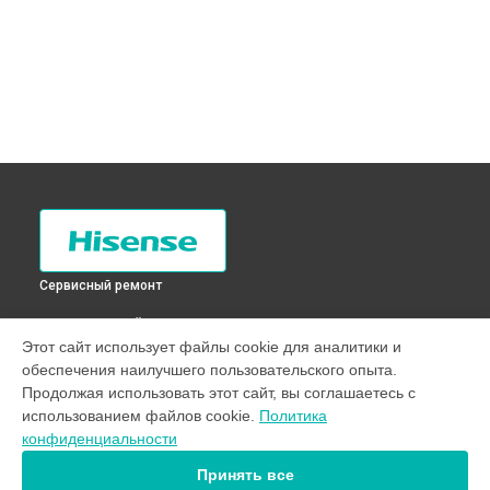
Сервисный ремонт
ВЫБЕРИ СВОЙ ГОРОД
Этот сайт использует файлы cookie для аналитики и
Ремонт аквастопа стиральной машины WFEH1014VJT
обеспечения наилучшего пользовательского опыта.
Hisense в
Санкт-Петербурге
Продолжая использовать этот сайт, вы соглашаетесь с
Ремонт аквастопа стиральной машины WFEH1014VJT
использованием файлов cookie.
Политика
Hisense в
Краснодаре
конфиденциальности
Ремонт аквастопа стиральной машины WFEH1014VJT
Hisense в
Ростове-на-Дону
Принять все