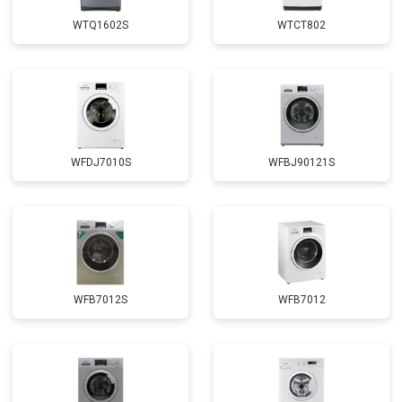
Замена крестовины
от 2750 ₽
Заказать
WTQ1602S
WTCT802
Замена щёток
от 3100 ₽
Заказать
Замена амортизаторов
от 2000 ₽
Заказать
Замена подшипников
от 2800 ₽
Заказать
Замена мотора
от 3800 ₽
Заказать
WFDJ7010S
WFBJ90121S
Ремонт/замена датчика
от 2200 ₽
Заказать
температуры
Замена ТЭН
от 2300 ₽
Заказать
Замена блока управления
от 3600 ₽
Заказать
Замена заливного клапана
от 3250 ₽
Заказать
WFB7012S
WFB7012
Замена заливного шланга
от 2150 ₽
Заказать
Замена прессостата
от 3350 ₽
Заказать
Замена сливного насоса
от 3450 ₽
Заказать