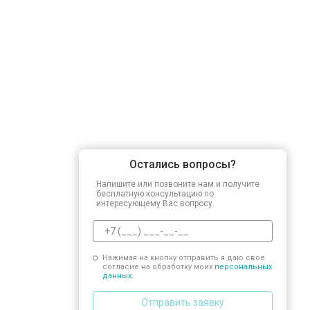
Замена заливного шланга
Замена прессостата
Замена сливного насоса
Остались вопросы?
Замена сливного шланга
Напишите или позвоните нам и получите
бесплатную консультацию по
интересующему Вас вопросу.
Замена циркуляционного насоса
Нажимая на кнопку отправить я даю свое
согласие на обработку моих
персональных
Замена УБЛ
данных.
Отправить заявку