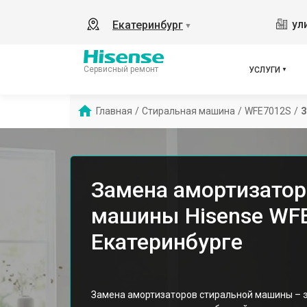
ул
Екатеринбург
▼
Сервисный ремонт
УСЛУГИ
Главная
/
Стиральная машина
/
WFE7012S
/
З
Замена амортизатор
машины Hisense WF
Екатеринбурге
Замена амортизаторов стиральной машины – эт