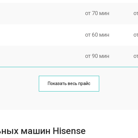
от 70 мин
о
от 60 мин
о
от 90 мин
о
от 70 мин
о
Показать весь прайс
от 100 мин
о
от 80 мин
о
ьных машин Hisense