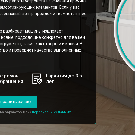
ремя работы устройства. Основная причина
 амортизирующих элементов. Если у вас
 сервисный центр предложит компетентное
ер разбирает машину, извлекает
 новые, подходящие конкретно для вашей
трументы, такие как отвертки и ключи. В
ство и проверяет качество выполненных
с ремонт
Гарантия до 3-х
обращения
лет
править заявку
 на обработку моих
персональных данных.