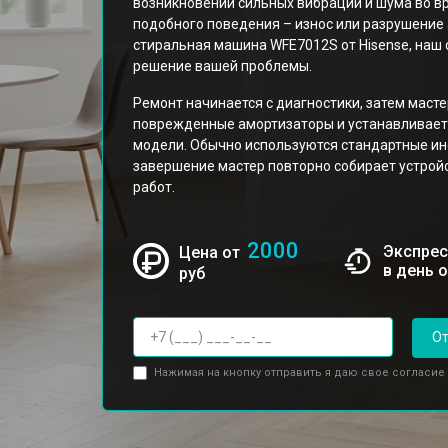
возникновении сильных вибраций и шума во в
подобного поведения – износ или разрушение
стиральная машина WFE7012S от Hisense, наш
решение вашей проблемы.
Ремонт начинается с диагностики, затем маст
поврежденные амортизаторы и устанавливает
модели. Обычно используются стандартные инс
завершение мастер повторно собирает устрой
работ.
2000
Экспрес
Цена от
в день 
руб
От
Нажимая на кнопку отправить я даю свое согласие