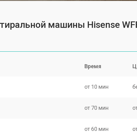
 стиральной машины Hisense W
Время
Ц
от 10 мин
б
от 70 мин
о
от 60 мин
о