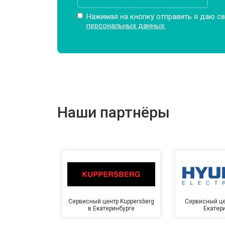
Замена щёток
Нажимая на кнопку отправить я даю св
персональных данных.
Замена подшипников
Замена мотора
Наши партнёры
Ремонт/замена датчика температу
Замена ТЭН
Замена блока управления
Сервисный центр Kuppersberg
Сервисный це
в Екатеринбурге
Екатер
Замена заливного клапана