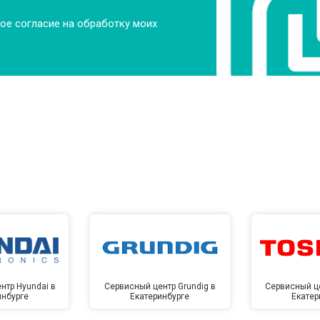
от 60 мин
о
ое согласие на обработку моих
от 60 мин
о
от 110 мин
о
ры
от 50 мин
о
от 80 мин
о
от 70 мин
о
нтр Hyundai в
Сервисный центр Grundig в
Сервисный це
инбурге
Екатеринбурге
Екатер
от 100 мин
о