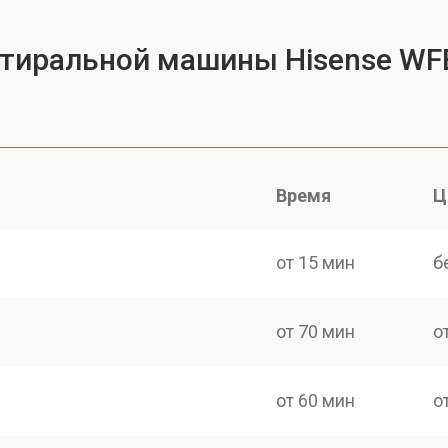
 стиральной машины Hisense WF
Время
Ц
от 15 мин
б
от 70 мин
о
от 60 мин
о