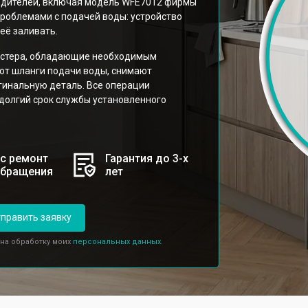
одителей, включая модель WFE7012 фирмы
 проблемами с подачей воды: устройство
её заливать.
стера, обладающие необходимым
ют шланги подачи воды, снимают
гинальную деталь. Все операции
 долгий срок службы установленного
с ремонт
Гарантия до 3-х
обращения
лет
править заявку
 на обработку моих
персональных данных.