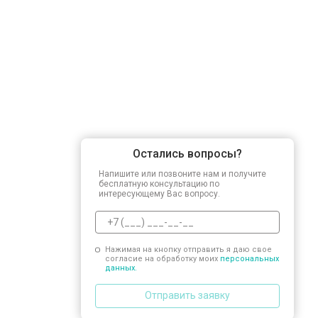
Замена заливного шланга
Замена прессостата
Замена сливного насоса
Остались вопросы?
Замена сливного шланга
Напишите или позвоните нам и получите
бесплатную консультацию по
интересующему Вас вопросу.
Замена циркуляционного насоса
Нажимая на кнопку отправить я даю свое
согласие на обработку моих
персональных
Замена УБЛ
данных.
Отправить заявку
Замена приводного ремня