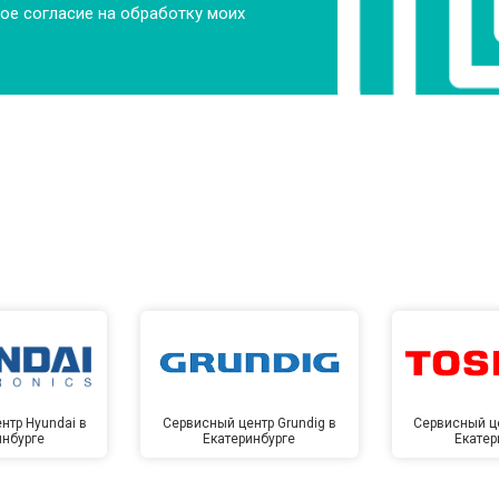
ое согласие на обработку моих
от 70 мин
о
от 60 мин
о
от 110 мин
о
ры
от 50 мин
о
от 80 мин
о
нтр Hyundai в
Сервисный центр Grundig в
Сервисный це
инбурге
Екатеринбурге
Екатер
от 70 мин
о