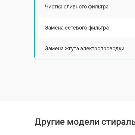
Чистка сливного фильтра
Замена сетевого фильтра
Замена жгута электропроводки
Замена шкива барабана
Замена мотора вентилятора сушки
Замена верхнего противовеса
Другие модели стирал
Замена пружин