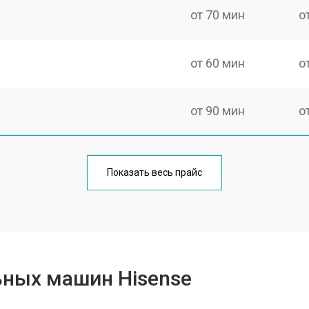
от 70 мин
о
от 60 мин
о
от 90 мин
о
от 70 мин
о
Показать весь прайс
от 100 мин
о
от 80 мин
о
ьных машин Hisense
от 130 мин
о