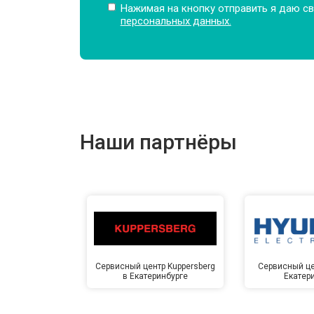
Нажимая на кнопку отправить я даю св
персональных данных.
Замена амортизаторов
Замена подшипников
Наши партнёры
Замена мотора
Ремонт/замена датчика температу
Замена ТЭН
Сервисный центр Kuppersberg
Сервисный це
в Екатеринбурге
Екатер
Замена блока управления