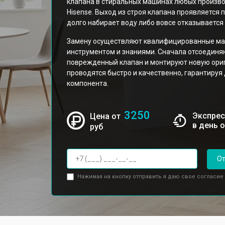
клапана в стиральных машинах любых произв
Hisense. Выход из строя клапана проявляется
долго набирает воду либо вовсе отказывается 
Замену осуществляют квалифицированные ма
инструментом и знаниями. Сначала отсоединя
поврежденный клапан и монтируют новую ори
проводятся быстро и качественно, гарантируя
компонента.
3250
Экспрес
Цена от
в день 
руб
От
Нажимая на кнопку отправить я даю свое согласие