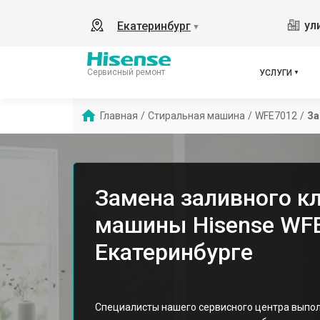
ул
Екатеринбург
▼
Сервисный ремонт
УСЛУГИ
Главная
/
Стиральная машина
/
WFE7012
/
За
Замена заливного к
машины Hisense WF
Екатеринбурге
Специалисты нашего сервисного центра выпо