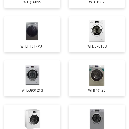
WTQ1602S
WTCT802
Замена щёток
от 3100 ₽
Заказать
Замена амортизаторов
от 2000 ₽
Заказать
Замена подшипников
от 2800 ₽
Заказать
Замена мотора
от 3800 ₽
Заказать
WFEH1014VJT
WFDJ7010S
Ремонт/замена датчика
от 2200 ₽
Заказать
температуры
Замена ТЭН
от 2300 ₽
Заказать
Замена блока управления
от 3600 ₽
Заказать
Замена заливного клапана
от 3250 ₽
Заказать
WFBJ90121S
WFB7012S
Замена заливного шланга
от 2150 ₽
Заказать
Замена прессостата
от 3350 ₽
Заказать
Замена сливного насоса
от 3450 ₽
Заказать