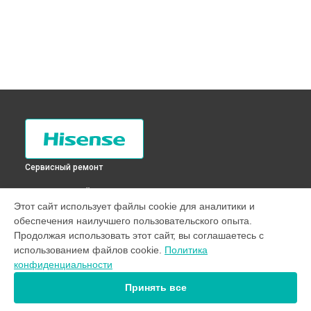
Сервисный ремонт
ВЫБЕРИ СВОЙ ГОРОД
Этот сайт использует файлы cookie для аналитики и
Ремонт или замена патрубка стиральной машины WFE7012
обеспечения наилучшего пользовательского опыта.
Hisense в
Санкт-Петербурге
Продолжая использовать этот сайт, вы соглашаетесь с
Ремонт или замена патрубка стиральной машины WFE7012
использованием файлов cookie.
Политика
Hisense в
Краснодаре
конфиденциальности
Ремонт или замена патрубка стиральной машины WFE7012
Hisense в
Ростове-на-Дону
Принять все
Ремонт или замена патрубка стиральной машины WFE7012