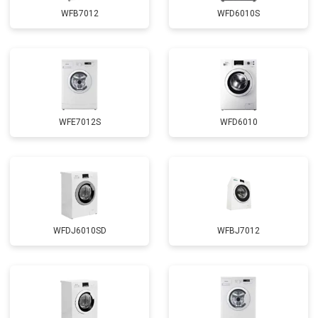
Замена сливного шланга
от 2100 ₽
Заказать
WFB7012
WFD6010S
Замена циркуляционного насоса
от 3800 ₽
Заказать
Замена УБЛ
от 2100 ₽
Заказать
Замена приводного ремня
от 2550 ₽
Заказать
WFE7012S
WFD6010
WFDJ6010SD
WFBJ7012