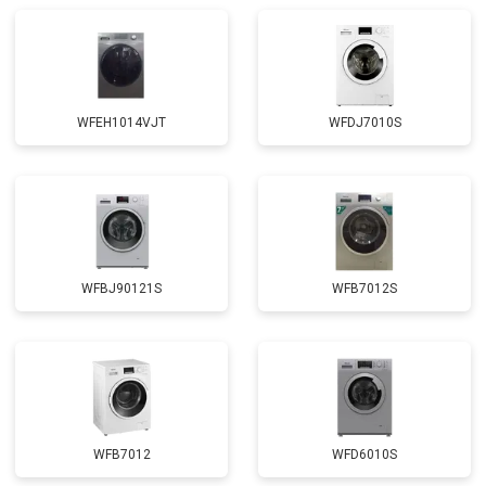
Замена щёток
от 3100 ₽
Заказать
Замена амортизаторов
от 2000 ₽
Заказать
Замена подшипников
от 2800 ₽
Заказать
WFEH1014VJT
WFDJ7010S
Замена мотора
от 3800 ₽
Заказать
Ремонт/замена датчика
от 2200 ₽
Заказать
температуры
Замена блока управления
от 3600 ₽
Заказать
Замена заливного клапана
от 3250 ₽
Заказать
WFBJ90121S
WFB7012S
Замена заливного шланга
от 2150 ₽
Заказать
Замена прессостата
от 3350 ₽
Заказать
Замена сливного насоса
от 3450 ₽
Заказать
Замена сливного шланга
от 2100 ₽
Заказать
WFB7012
WFD6010S