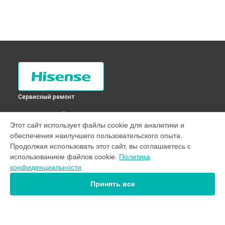
Сервисный ремонт
ВЫБЕРИ СВОЙ ГОРОД
Этот сайт использует файлы cookie для аналитики и
Замена ТЭН стиральной машины WFE5510 Hisense в
Санкт-
обеспечения наилучшего пользовательского опыта.
Петербурге
Продолжая использовать этот сайт, вы соглашаетесь с
Замена ТЭН стиральной машины WFE5510 Hisense в
использованием файлов cookie.
Политика
Краснодаре
конфиденциальности
Замена ТЭН стиральной машины WFE5510 Hisense в
Ростове-на-Дону
Принять все
Замена ТЭН стиральной машины WFE5510 Hisense в
Нижнем Новгороде
Замена ТЭН стиральной машины WFE5510 Hisense в
Новосибирске