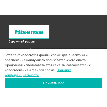
Сервисный ремонт
ВЫБЕРИ СВОЙ ГОРОД
Этот сайт использует файлы cookie для аналитики и
Замена мотора стиральной машины WFE5510 Hisense в
обеспечения наилучшего пользовательского опыта.
Санкт-Петербурге
Продолжая использовать этот сайт, вы соглашаетесь с
Замена мотора стиральной машины WFE5510 Hisense в
использованием файлов cookie.
Политика
Краснодаре
конфиденциальности
Замена мотора стиральной машины WFE5510 Hisense в
Ростове-на-Дону
Принять все
Замена мотора стиральной машины WFE5510 Hisense в
Нижнем Новгороде
Замена мотора стиральной машины WFE5510 Hisense в
Новосибирске
Замена мотора стиральной машины WFE5510 Hisense в