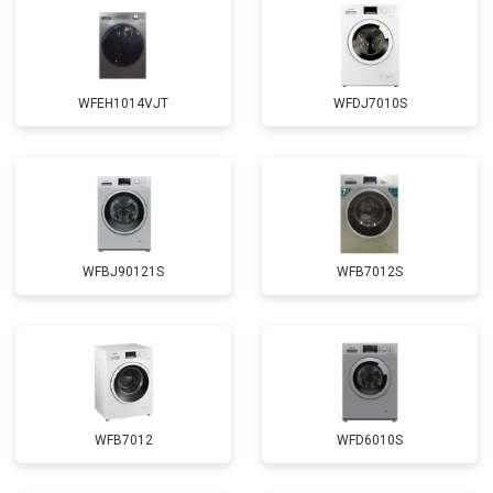
Замена амортизаторов
от 2000 ₽
Заказать
Замена подшипников
от 2800 ₽
Заказать
WFEH1014VJT
WFDJ7010S
Ремонт/замена датчика
от 2200 ₽
Заказать
температуры
Замена ТЭН
от 2300 ₽
Заказать
Замена блока управления
от 3600 ₽
Заказать
Замена заливного клапана
от 3250 ₽
Заказать
WFBJ90121S
WFB7012S
Замена заливного шланга
от 2150 ₽
Заказать
Замена прессостата
от 3350 ₽
Заказать
Замена сливного насоса
от 3450 ₽
Заказать
Замена сливного шланга
от 2100 ₽
Заказать
WFB7012
WFD6010S
Замена циркуляционного насоса
от 3800 ₽
Заказать