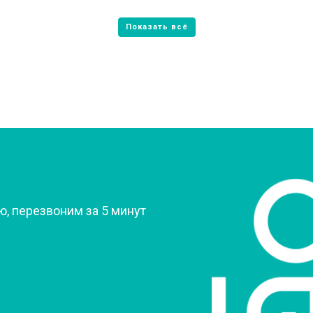
от 60 мин
о
от 70 мин
о
овление)
от 80 мин
о
 креплений, кнопок)
от 50 мин
о
?
, перезвоним за 5 минут
от 90 мин
о
от 60 мин
о
от 70 мин
о