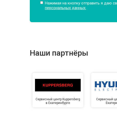
Нажимая на кнопку отправить я даю св
персональных данных.
Замена подшипников
Замена мотора
Наши партнёры
Ремонт/замена датчика температу
Замена ТЭН
Замена блока управления
Сервисный центр Kuppersberg
Сервисный це
в Екатеринбурге
Екатер
Замена заливного клапана