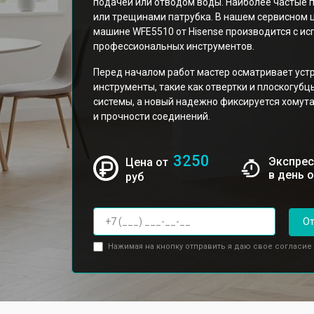
подачей или отводом воды. Наиболее частые 
или трещинами патрубка. В нашем сервисном 
машине WFE5510 от Hisense производится с и
профессиональных инструментов.
Перед началом работ мастер осматривает устр
инструменты, такие как отвертки и плоскогубц
системы, а новый надежно фиксируется хомута
и прочности соединений.
3250
Экспрес
Цена от
в день 
руб
От
Нажимая на кнопку отправить я даю свое согласие