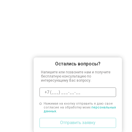
Замена заливного шланга
Замена прессостата
Замена сливного насоса
Остались вопросы?
Замена сливного шланга
Напишите или позвоните нам и получите
бесплатную консультацию по
интересующему Вас вопросу.
Замена циркуляционного насоса
Нажимая на кнопку отправить я даю свое
согласие на обработку моих
персональных
Замена УБЛ
данных.
Отправить заявку
Замена приводного ремня