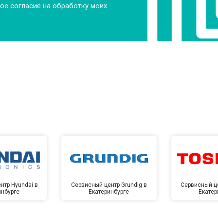
ое согласие на обработку моих
от 60 мин
о
от 110 мин
о
ры
от 50 мин
о
от 80 мин
о
от 70 мин
о
нтр Hyundai в
Сервисный центр Grundig в
Сервисный це
инбурге
Екатеринбурге
Екатер
от 100 мин
о