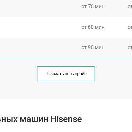
от 70 мин
о
от 60 мин
о
от 90 мин
о
от 70 мин
о
Показать весь прайс
от 100 мин
о
от 80 мин
о
ьных машин Hisense
от 130 мин
о