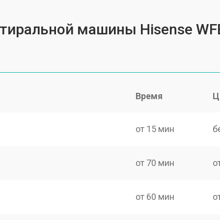
 стиральной машины Hisense WF
Время
Ц
от 15 мин
б
от 70 мин
о
от 60 мин
о