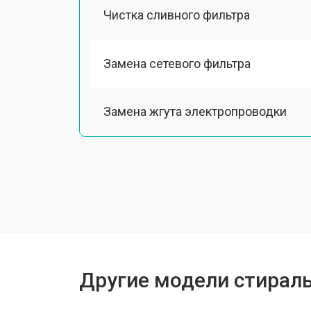
Чистка сливного фильтра
Замена сетевого фильтра
Замена жгута электропроводки
Замена шкива барабана
Замена мотора вентилятора сушки
Замена верхнего противовеса
Другие модели стирал
Замена пружин