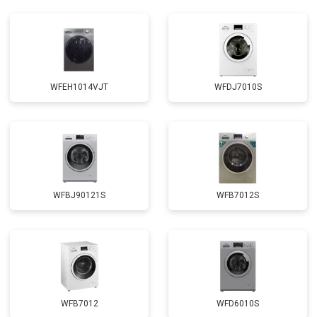
Замена щёток
от 3100 ₽
Заказать
Замена амортизаторов
от 2000 ₽
Заказать
Замена подшипников
от 2800 ₽
Заказать
WFEH1014VJT
WFDJ7010S
Замена мотора
от 3800 ₽
Заказать
Ремонт/замена датчика
от 2200 ₽
Заказать
температуры
Замена ТЭН
от 2300 ₽
Заказать
Замена блока управления
от 3600 ₽
Заказать
WFBJ90121S
WFB7012S
Замена заливного клапана
от 3250 ₽
Заказать
Замена заливного шланга
от 2150 ₽
Заказать
Замена прессостата
от 3350 ₽
Заказать
Замена сливного насоса
от 3450 ₽
Заказать
WFB7012
WFD6010S