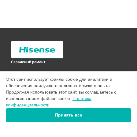
Сервисный ремонт
ВЫБЕРИ СВОЙ ГОРОД
Этот сайт использует файлы cookie для аналитики и
Замена циркуляционного насоса стиральной машины
обеспечения наилучшего пользовательского опыта.
WFDJ6010SD Hisense в
Санкт-Петербурге
Продолжая использовать этот сайт, вы соглашаетесь с
Замена циркуляционного насоса стиральной машины
использованием файлов cookie.
Политика
WFDJ6010SD Hisense в
Краснодаре
конфиденциальности
Замена циркуляционного насоса стиральной машины
WFDJ6010SD Hisense в
Ростове-на-Дону
Принять все
Замена циркуляционного насоса стиральной машины
WFDJ6010SD Hisense в
Нижнем Новгороде
Замена циркуляционного насоса стиральной машины