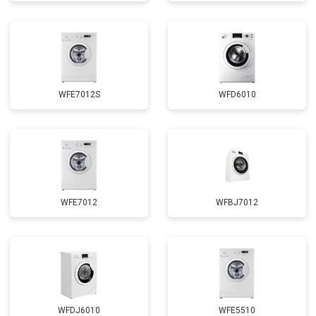
Замена сливного шланга
от 2100 ₽
Заказать
Замена УБЛ
от 2100 ₽
Заказать
Замена приводного ремня
от 2550 ₽
Заказать
WFE7012S
WFD6010
WFE7012
WFBJ7012
WFDJ6010
WFE5510