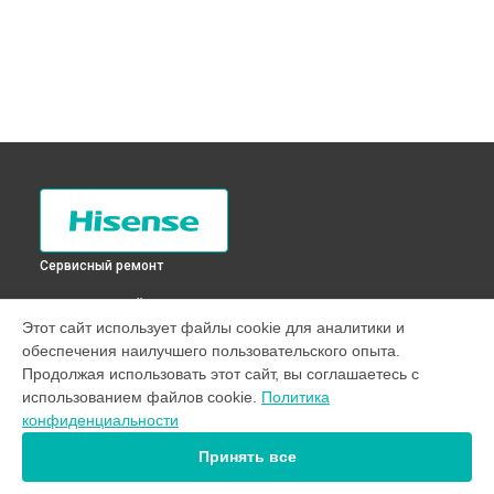
Сервисный ремонт
ВЫБЕРИ СВОЙ ГОРОД
Этот сайт использует файлы cookie для аналитики и
Ремонт или замена петли двери стиральной машины
обеспечения наилучшего пользовательского опыта.
WFDJ6010SD Hisense в
Санкт-Петербурге
Продолжая использовать этот сайт, вы соглашаетесь с
Ремонт или замена петли двери стиральной машины
использованием файлов cookie.
Политика
WFDJ6010SD Hisense в
Краснодаре
конфиденциальности
Ремонт или замена петли двери стиральной машины
WFDJ6010SD Hisense в
Ростове-на-Дону
Принять все
Ремонт или замена петли двери стиральной машины