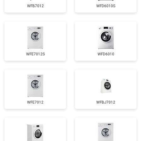
Замена сливного шланга
от 2100 ₽
Заказать
WFB7012
WFD6010S
Замена циркуляционного насоса
от 3800 ₽
Заказать
Замена УБЛ
от 2100 ₽
Заказать
Замена приводного ремня
от 2550 ₽
Заказать
WFE7012S
WFD6010
WFE7012
WFBJ7012