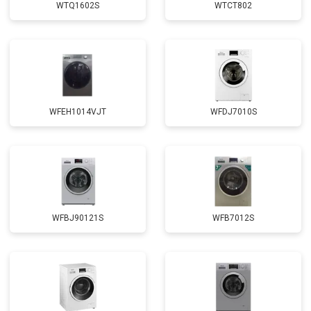
WTQ1602S
WTCT802
Замена щёток
от 3100 ₽
Заказать
Замена амортизаторов
от 2000 ₽
Заказать
Замена подшипников
от 2800 ₽
Заказать
Замена мотора
от 3800 ₽
Заказать
WFEH1014VJT
WFDJ7010S
Ремонт/замена датчика
от 2200 ₽
Заказать
температуры
Замена ТЭН
от 2300 ₽
Заказать
Замена блока управления
от 3600 ₽
Заказать
Замена заливного клапана
от 3250 ₽
Заказать
WFBJ90121S
WFB7012S
Замена заливного шланга
от 2150 ₽
Заказать
Замена прессостата
от 3350 ₽
Заказать
Замена сливного насоса
от 3450 ₽
Заказать