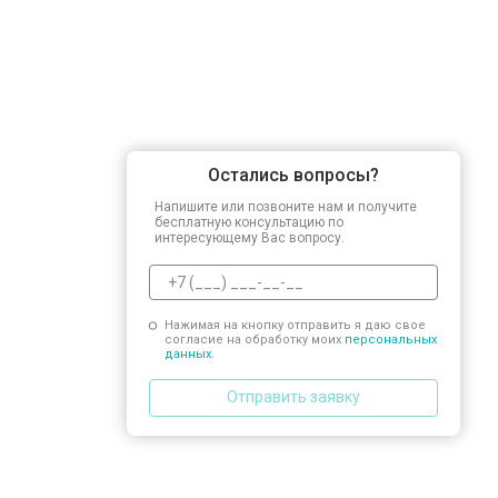
Замена прессостата
Замена сливного насоса
Остались вопросы?
Замена сливного шланга
Напишите или позвоните нам и получите
бесплатную консультацию по
интересующему Вас вопросу.
Замена циркуляционного насоса
Нажимая на кнопку отправить я даю свое
согласие на обработку моих
персональных
Замена УБЛ
данных.
Отправить заявку
Замена приводного ремня