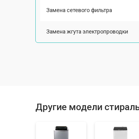
Замена сетевого фильтра
Замена жгута электропроводки
Замена шкива барабана
Замена мотора вентилятора сушки
Замена верхнего противовеса
Другие модели стирал
Замена шторок барабана
Замена селектора программ