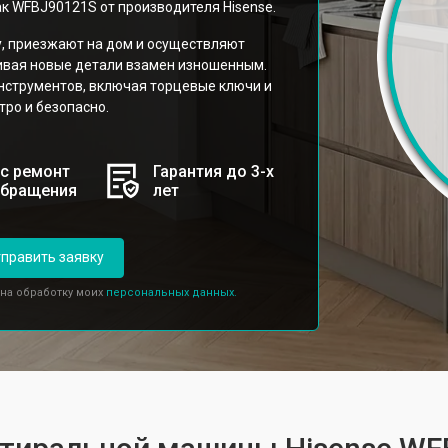
к WFBJ90121S от производителя Hisense.
у, приезжают на дом и осуществляют
ивая новые детали взамен изношенным.
нструментов, включая торцевые ключи и
ро и безопасно.
с ремонт
Гарантия до 3-х
обращения
лет
править заявку
 на обработку моих
персональных данных.