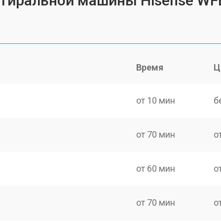
 стиральной машины Hisense W
Время
Ц
от 10 мин
б
от 70 мин
о
от 60 мин
о
от 70 мин
о