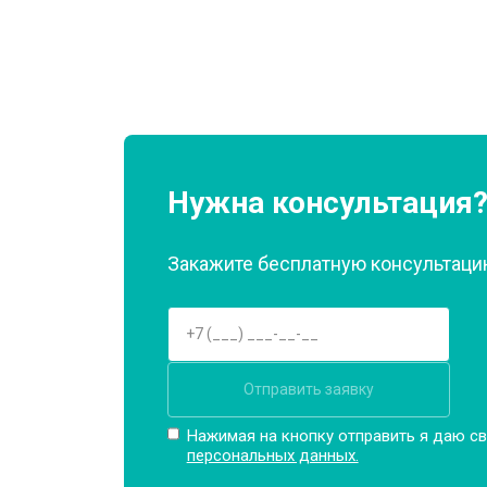
Ремонт или замена патрубка
Ремонт платы управления (восстан
Корпусный ремонт (замена резинок,
Нужна консультация
Закажите бесплатную консультацию
Замена крестовины
Замена щёток
Отправить заявку
Замена амортизаторов
Нажимая на кнопку отправить я даю св
персональных данных.