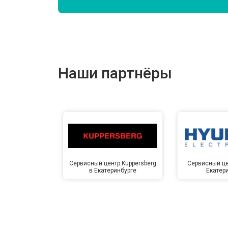
Замена подшипников
Замена мотора
Наши партнёры
Ремонт/замена датчика температу
Замена ТЭН
Замена блока управления
Сервисный центр Kuppersberg
Сервисный це
в Екатеринбурге
Екатер
Замена заливного клапана
Замена заливного шланга