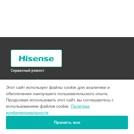
Сервисный ремонт
ВЫБЕРИ СВОЙ ГОРОД
Этот сайт использует файлы cookie для аналитики и
Замена заливного клапана стиральной машины WFB7012S
обеспечения наилучшего пользовательского опыта.
Hisense в
Санкт-Петербурге
Продолжая использовать этот сайт, вы соглашаетесь с
Замена заливного клапана стиральной машины WFB7012S
использованием файлов cookie.
Политика
Hisense в
Краснодаре
конфиденциальности
Замена заливного клапана стиральной машины WFB7012S
Hisense в
Ростове-на-Дону
Принять все
Замена заливного клапана стиральной машины WFB7012S
Hisense в
Нижнем Новгороде