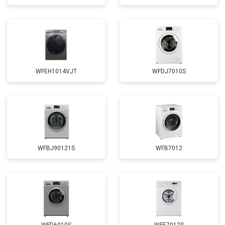
Замена крестовины
от 2750 ₽
Заказать
Замена щёток
от 3100 ₽
Заказать
Замена амортизаторов
от 2000 ₽
Заказать
Замена подшипников
от 2800 ₽
Заказать
WFEH1014VJT
WFDJ7010S
Замена мотора
от 3800 ₽
Заказать
Ремонт/замена датчика
от 2200 ₽
Заказать
температуры
Замена ТЭН
от 2300 ₽
Заказать
Замена блока управления
от 3600 ₽
Заказать
WFBJ90121S
WFB7012
Замена заливного шланга
от 2150 ₽
Заказать
Замена прессостата
от 3350 ₽
Заказать
Замена сливного насоса
от 3450 ₽
Заказать
Замена сливного шланга
от 2100 ₽
Заказать