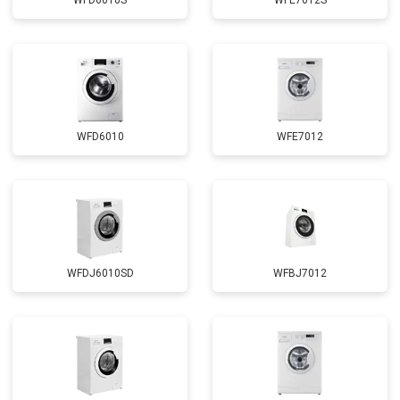
WFD6010S
WFE7012S
Замена циркуляционного насоса
от 3800 ₽
Заказать
Замена УБЛ
от 2100 ₽
Заказать
Замена приводного ремня
от 2550 ₽
Заказать
WFD6010
WFE7012
WFDJ6010SD
WFBJ7012