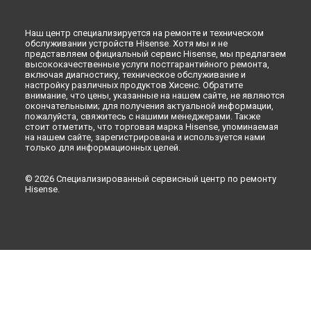
Ремонт стиральной машины WFB7012S Hisense в
Ульяновске
Наш центр специализируется на ремонте и техническом
Ремонт стиральной машины WFB7012S Hisense в
Кирове
обслуживании устройств Hisense. Хотя мы и не
представляем официальный сервис Hisense, мы предлагаем
Ремонт стиральной машины WFB7012S Hisense в
Москве
высококачественные услуги постгарантийного ремонта,
включая диагностику, техническое обслуживание и
настройку различных продуктов Хисенс. Обратите
внимание, что цены, указанные на нашем сайте, не являются
окончательными; для получения актуальной информации,
пожалуйста, свяжитесь с нашими менеджерами. Также
стоит отметить, что торговая марка Hisense, упоминаемая
на нашем сайте, зарегистрирована и используется нами
только для информационных целей.
© 2026 Специализированный сервисный центр по ремонту
Hisense.