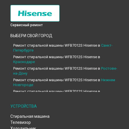
Сервисный ремонт
ВЫБЕРИ СВОЙ ГОРОД
Ремонт стиральной машины WFB7012S Hisense в
Санкт-
Петербурге
Ремонт стиральной машины WFB7012S Hisense в
Краснодаре
Ремонт стиральной машины WFB7012S Hisense в
Ростове-
на-Дону
Ремонт стиральной машины WFB7012S Hisense в
Нижнем
Новгороде
Ремонт стиральной машины WFB7012S Hisense в
Новосибирске
Ремонт стиральной машины WFB7012S Hisense в
УСТРОЙСТВА
Челябинске
Ремонт стиральной машины WFB7012S Hisense в
Стиральная машина
Екатеринбурге
Телевизор
Ремонт стиральной машины WFB7012S Hisense в
Казани
Холодильник