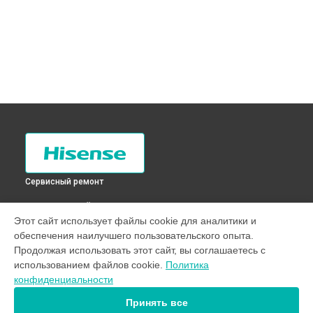
Сервисный ремонт
ВЫБЕРИ СВОЙ ГОРОД
Этот сайт использует файлы cookie для аналитики и
Замена заливного шланга стиральной машины WFB7012
обеспечения наилучшего пользовательского опыта.
Hisense в
Санкт-Петербурге
Продолжая использовать этот сайт, вы соглашаетесь с
Замена заливного шланга стиральной машины WFB7012
использованием файлов cookie.
Политика
Hisense в
Краснодаре
конфиденциальности
Замена заливного шланга стиральной машины WFB7012
Hisense в
Ростове-на-Дону
Принять все