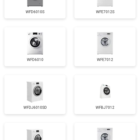
Замена сливного шланга
от 2100 ₽
Заказать
WFD6010S
WFE7012S
Замена циркуляционного насоса
от 3800 ₽
Заказать
Замена УБЛ
от 2100 ₽
Заказать
Замена приводного ремня
от 2550 ₽
Заказать
WFD6010
WFE7012
WFDJ6010SD
WFBJ7012