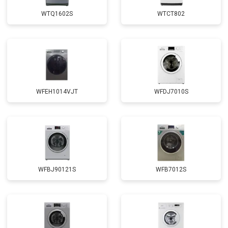
от 1850 ₽
Заказать
креплений, кнопок)
WTQ1602S
WTCT802
Замена крестовины
от 2750 ₽
Заказать
Замена щёток
от 3100 ₽
Заказать
Замена амортизаторов
от 2000 ₽
Заказать
Замена подшипников
от 2800 ₽
Заказать
WFEH1014VJT
WFDJ7010S
Замена мотора
от 3800 ₽
Заказать
Ремонт/замена датчика
от 2200 ₽
Заказать
температуры
Замена ТЭН
от 2300 ₽
Заказать
Замена блока управления
от 3600 ₽
Заказать
WFBJ90121S
WFB7012S
Замена заливного клапана
от 3250 ₽
Заказать
Замена прессостата
от 3350 ₽
Заказать
Замена сливного насоса
от 3450 ₽
Заказать