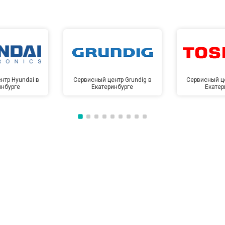
от 80 мин
о
от 70 мин
о
нтр Hyundai в
Сервисный центр Grundig в
Сервисный це
инбурге
Екатеринбурге
Екатер
от 100 мин
о
от 50 мин
о
от 100 мин
о
от 60 мин
о