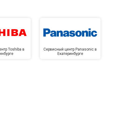
т 2300 ₽
Заказать
т 3600 ₽
Заказать
нтр Toshiba в
Сервисный центр Panasonic в
Сервисный 
инбурге
Екатеринбурге
Екате
т 3250 ₽
Заказать
т 2150 ₽
Заказать
т 3350 ₽
Заказать
т 3450 ₽
Заказать