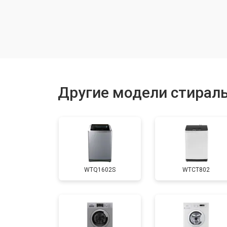
Замена шкива барабана
Замена мотора вентилятора сушки
Замена верхнего противовеса
Другие модели стирал
Замена пружин
Замена шторок барабана
WTQ1602S
WTCT802
Замена селектора программ
Ремонт аквастопа