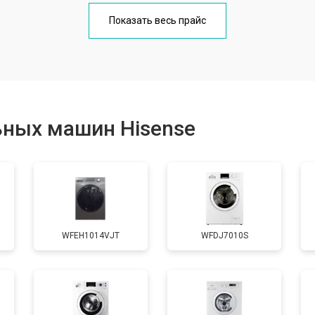
от 70 мин
о
Показать весь прайс
от 100 мин
о
от 80 мин
о
ьных машин Hisense
от 130 мин
о
от 70 мин
о
WFEH1014VJT
WFDJ7010S
от 100 мин
о
от 70 мин
о