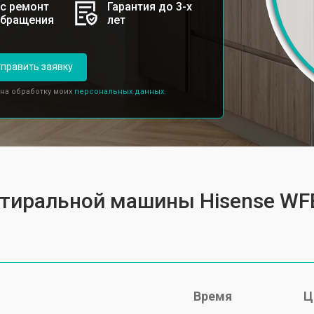
с ремонт
Гарантия до 3-х
обращения
лет
править заявку
 на обработку моих
персональных данных.
 стиральной машины Hisense W
Время
Ц