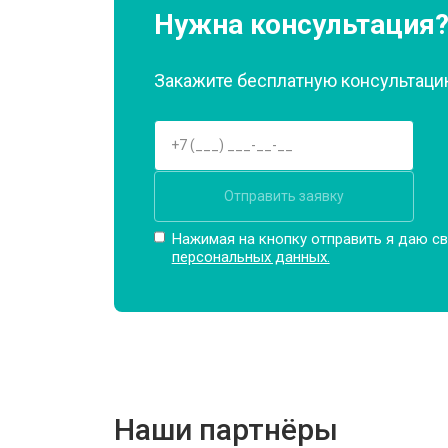
Ремонт платы управления (восстан
Нужна консультация
Закажите бесплатную консультацию
Корпусный ремонт (замена резинок,
Замена крестовины
Отправить заявку
Замена щёток
Нажимая на кнопку отправить я даю св
персональных данных.
Замена амортизаторов
Замена подшипников
Наши партнёры
Замена мотора