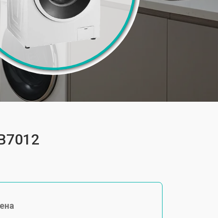
FB7012
ена