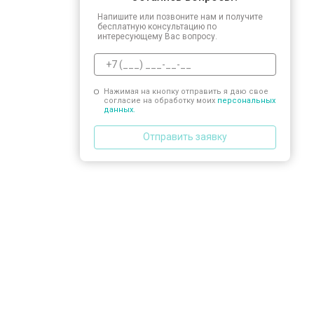
Замена сливного шланга
Напишите или позвоните нам и получите
бесплатную консультацию по
интересующему Вас вопросу.
Замена циркуляционного насоса
Нажимая на кнопку отправить я даю свое
согласие на обработку моих
персональных
Замена УБЛ
данных.
Отправить заявку
Замена приводного ремня