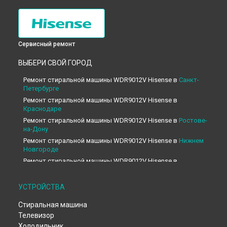
Сервисный ремонт
ВЫБЕРИ СВОЙ ГОРОД
Ремонт стиральной машины WDR9012V Hisense в
Санкт-
Петербурге
Ремонт стиральной машины WDR9012V Hisense в
Краснодаре
Ремонт стиральной машины WDR9012V Hisense в
Ростове-
на-Дону
Ремонт стиральной машины WDR9012V Hisense в
Нижнем
Новгороде
Ремонт стиральной машины WDR9012V Hisense в
Новосибирске
Ремонт стиральной машины WDR9012V Hisense в
УСТРОЙСТВА
Челябинске
Ремонт стиральной машины WDR9012V Hisense в
Стиральная машина
Екатеринбурге
Телевизор
Ремонт стиральной машины WDR9012V Hisense в
Казани
Холодильник