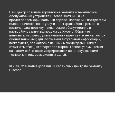
Ремонт стиральной машины WDR9012V Hisense в
Перми
Ремонт стиральной машины WDR9012V Hisense в
Наш центр специализируется на ремонте и техническом
Ульяновске
обслуживании устройств Hisense. Хотя мы и не
Ремонт стиральной машины WDR9012V Hisense в
Кирове
представляем официальный сервис Hisense, мы предлагаем
высококачественные услуги постгарантийного ремонта,
Ремонт стиральной машины WDR9012V Hisense в
Москве
включая диагностику, техническое обслуживание и
настройку различных продуктов Хисенс. Обратите
внимание, что цены, указанные на нашем сайте, не являются
окончательными; для получения актуальной информации,
пожалуйста, свяжитесь с нашими менеджерами. Также
стоит отметить, что торговая марка Hisense, упоминаемая
на нашем сайте, зарегистрирована и используется нами
только для информационных целей.
© 2026 Специализированный сервисный центр по ремонту
Hisense.