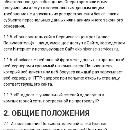
обязательное для соблюдения Оператором или иным
получившим доступ к персональным данным лицом
требование не допускать их распространения без согласия
субъекта персональных данных или наличия иного законного
основания.
1.1.5. «
Пользователь
сайта Сервисного центра» (далее
Пользователь
)» – лицо, имеющее доступ к Сайту, посредством
сети Интернет и использующее Сайт
ekb.hisense-services.ru
.
1.1.6. «Cookies» — небольшой фрагмент данных, отправленный
веб-сервером и хранимый на компьютере
Пользователя
,
который веб-клиент или веб-браузер каждый раз пересылает
веб-серверу в HTTP-запросе при попытке открыть страницу
соответствующего сайта.
1.1.7. «IP-адрес» — уникальный сетевой адрес узла в
компьютерной сети, построенной по протоколу IP.
2. ОБЩИЕ ПОЛОЖЕНИЯ
2.1. Использование
Пользователем
сайта
ekb.hisense-
services.ru
означает согласие с настоящей Политикой