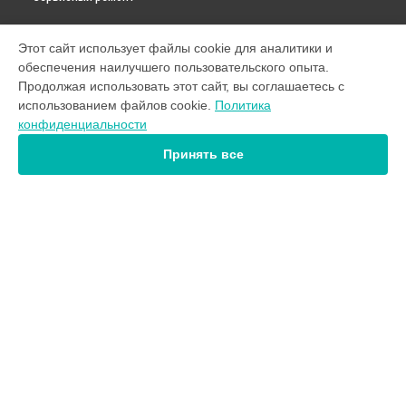
УСТРОЙСТВА
Этот сайт использует файлы cookie для аналитики и
обеспечения наилучшего пользовательского опыта.
Стиральная машина
Продолжая использовать этот сайт, вы соглашаетесь с
Телевизор
использованием файлов cookie.
Политика
Холодильник
конфиденциальности
Кондиционер
Принять все
СТРАНИЦЫ
Цены
Гарантия
Доставка
Контакты
Карта сайта
КОНТАКТЫ
+7 (800) 302-39-08
Ежедневно с 09:00 до 21:00
г. Екатеринбург, улица 8 Марта, 46
info@hisense-services.ru