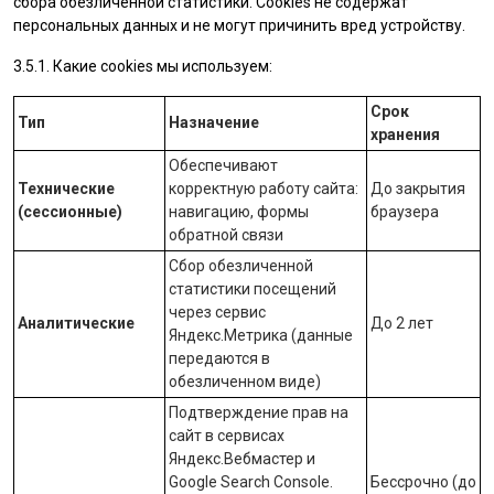
сбора обезличенной статистики. Cookies не содержат
персональных данных и не могут причинить вред устройству.
3.5.1. Какие cookies мы используем:
Срок
Тип
Назначение
хранения
Обеспечивают
Технические
корректную работу сайта:
До закрытия
(сессионные)
навигацию, формы
браузера
обратной связи
Сбор обезличенной
статистики посещений
через сервис
Аналитические
До 2 лет
Яндекс.Метрика
(данные
передаются в
обезличенном виде)
Подтверждение прав на
сайт в сервисах
Яндекс.Вебмастер
и
Google Search Console
.
Бессрочно (до