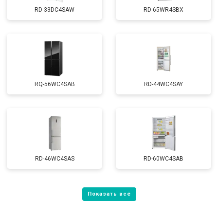
RD-33DC4SAW
RD-65WR4SBX
RQ-56WC4SAB
RD-44WC4SAY
RD-46WC4SAS
RD-60WC4SAB