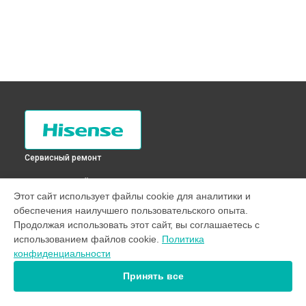
Сервисный ремонт
ВЫБЕРИ СВОЙ ГОРОД
Этот сайт использует файлы cookie для аналитики и
Замена реле холодильника RС-76WS4SAS Hisense в
Санкт-
обеспечения наилучшего пользовательского опыта.
Петербурге
Продолжая использовать этот сайт, вы соглашаетесь с
Замена реле холодильника RС-76WS4SAS Hisense в
использованием файлов cookie.
Политика
Краснодаре
конфиденциальности
Замена реле холодильника RС-76WS4SAS Hisense в
Ростове-на-Дону
Принять все
Замена реле холодильника RС-76WS4SAS Hisense в
Нижнем Новгороде