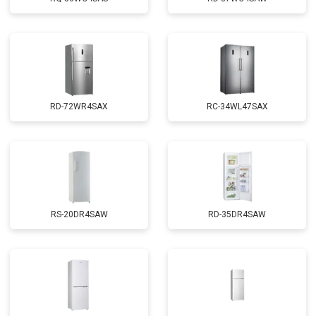
RD-72WR4SAX
RС-34WL47SAX
RS-20DR4SAW
RD-35DR4SAW