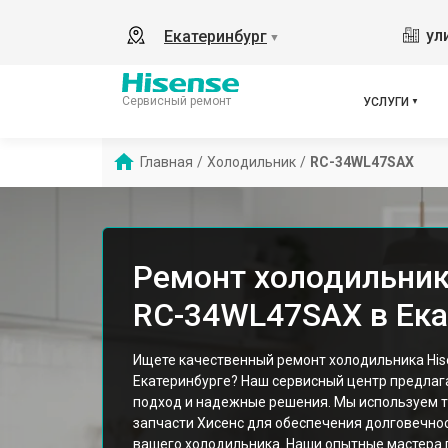
ул
Екатеринбург
▼
Сервисный ремонт
УСЛУГИ
Главная
/
Холодильник
/
RС-34WL47SAX
Ремонт холодильник
RС-34WL47SAX в Ека
Ищете качественный ремонт холодильника Hi
Екатеринбурге? Наш сервисный центр предла
подход и надежные решения. Мы используем 
запчасти Хисенс для обеспечения долговечно
вашего холодильника. Наши опытные мастера