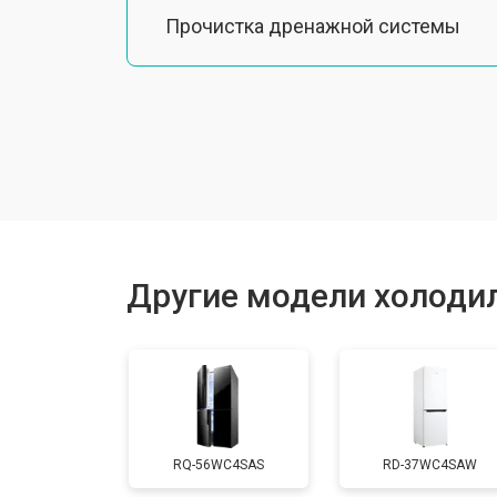
Прочистка дренажной системы
Ремонт датчика морозильного отд
Ремонт испарителя
Устранение засора трубопровода
Другие модели холодил
Замена трубопровода
Замена таймера
RQ-56WC4SAS
RD-37WC4SAW
Замена платы управления (мат.плат