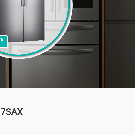
та
47SAX