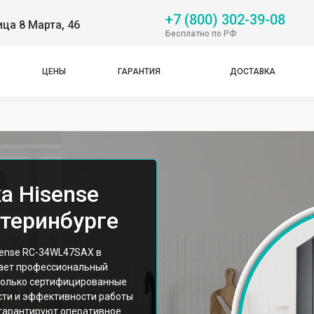
+7 (800) 302-39-08
ица 8 Марта, 46
Бесплатно по РФ
ЦЕНЫ
ГАРАНТИЯ
ДОСТАВКА
а Hisense
теринбурге
sense RС-34WL47SAX в
гает профессиональный
только сертифицированные
сти и эффективности работы
 гарантируют оперативное