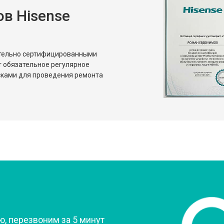
в Hisense
от 80 мин
о
от 50 мин
о
ительно сертифицированными
т обязательное регулярное
сками для проведения ремонта
?
, перезвоним за 5 минут