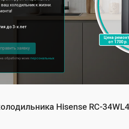
 ваш холодильник к жизни.
монта!
ия до 3-х лет
Цена ремон
от 1700 р.
править заявку
 на обработку моих
персональных
холодильника Hisense RС-34WL