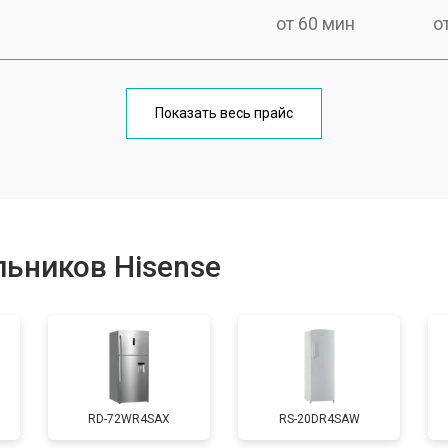
от 60 мин
о
еления
от 60 мин
о
Показать весь прайс
от 50 мин
о
от 70 мин
о
ьников Hisense
от 60 мин
о
от 70 мин
о
RD-72WR4SAX
RS-20DR4SAW
ы, мейн платы)
от 50 мин
о