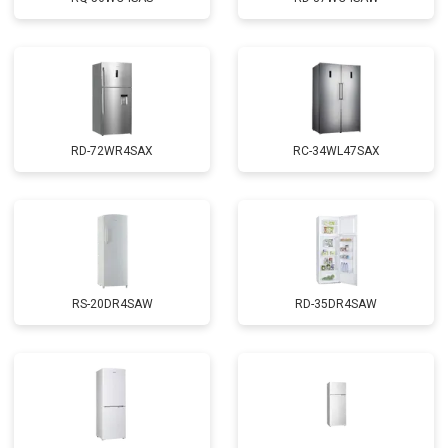
RD-72WR4SAX
RС-34WL47SAX
RS-20DR4SAW
RD-35DR4SAW