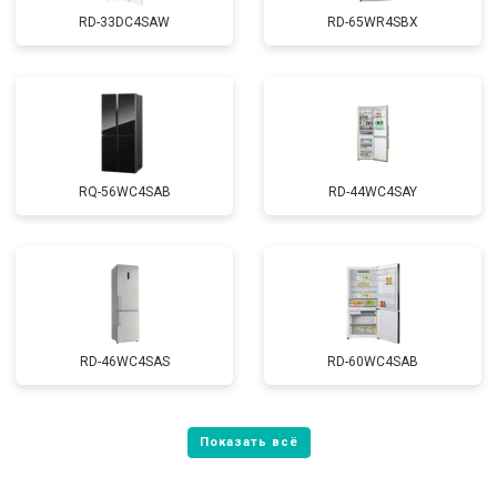
RD-33DC4SAW
RD-65WR4SBX
RQ-56WC4SAB
RD-44WC4SAY
RD-46WC4SAS
RD-60WC4SAB