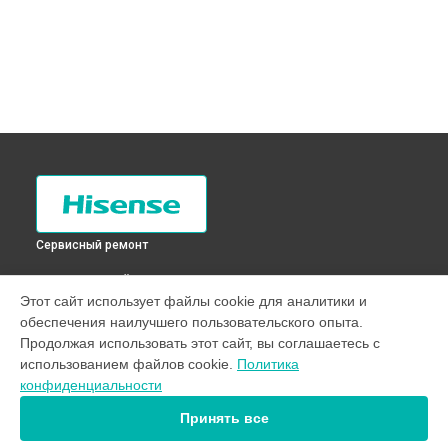
Сервисный ремонт
ВЫБЕРИ СВОЙ ГОРОД
Этот сайт использует файлы cookie для аналитики и
Замена трубопровода холодильника RS-24WC4SAW
обеспечения наилучшего пользовательского опыта.
Hisense в
Санкт-Петербурге
Продолжая использовать этот сайт, вы соглашаетесь с
Замена трубопровода холодильника RS-24WC4SAW
использованием файлов cookie.
Политика
Hisense в
Краснодаре
конфиденциальности
Замена трубопровода холодильника RS-24WC4SAW
Hisense в
Ростове-на-Дону
Принять все
Замена трубопровода холодильника RS-24WC4SAW