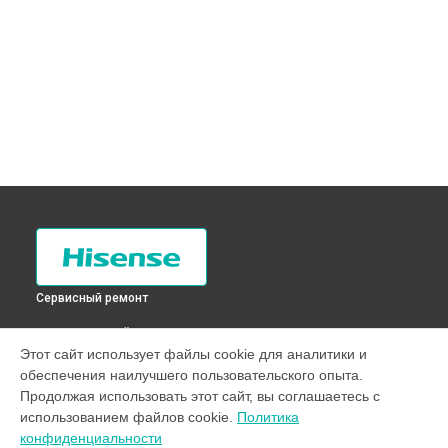
Сервисный ремонт
ВЫБЕРИ СВОЙ ГОРОД
Этот сайт использует файлы cookie для аналитики и
Ремонт/замена датчика температуры холодильника RS-
обеспечения наилучшего пользовательского опыта.
20DR4SAW Hisense в
Санкт-Петербурге
Продолжая использовать этот сайт, вы соглашаетесь с
Ремонт/замена датчика температуры холодильника RS-
использованием файлов cookie.
Политика
20DR4SAW Hisense в
Краснодаре
конфиденциальности