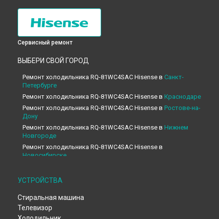
Сервисный ремонт
ВЫБЕРИ СВОЙ ГОРОД
Ремонт холодильника RQ-81WC4SAC Hisense в
Санкт-
Петербурге
Ремонт холодильника RQ-81WC4SAC Hisense в
Краснодаре
Ремонт холодильника RQ-81WC4SAC Hisense в
Ростове-на-
Дону
Ремонт холодильника RQ-81WC4SAC Hisense в
Нижнем
Новгороде
Ремонт холодильника RQ-81WC4SAC Hisense в
Новосибирске
Ремонт холодильника RQ-81WC4SAC Hisense в
Челябинске
Ремонт холодильника RQ-81WC4SAC Hisense в
УСТРОЙСТВА
Екатеринбурге
Стиральная машина
Ремонт холодильника RQ-81WC4SAC Hisense в
Казани
Телевизор
Ремонт холодильника RQ-81WC4SAC Hisense в
Уфе
Холодильник