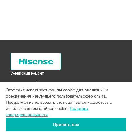
Сервисный ремонт
ВЫБЕРИ СВОЙ ГОРОД
Этот сайт использует файлы cookie для аналитики и
Замена мотор-компрессора холодильника RQ-56WC4SAX
обеспечения наилучшего пользовательского опыта.
Hisense в
Санкт-Петербурге
Продолжая использовать этот сайт, вы соглашаетесь с
Замена мотор-компрессора холодильника RQ-56WC4SAX
использованием файлов cookie.
Политика
Hisense в
Краснодаре
конфиденциальности
Замена мотор-компрессора холодильника RQ-56WC4SAX
Hisense в
Ростове-на-Дону
Принять все
Замена мотор-компрессора холодильника RQ-56WC4SAX