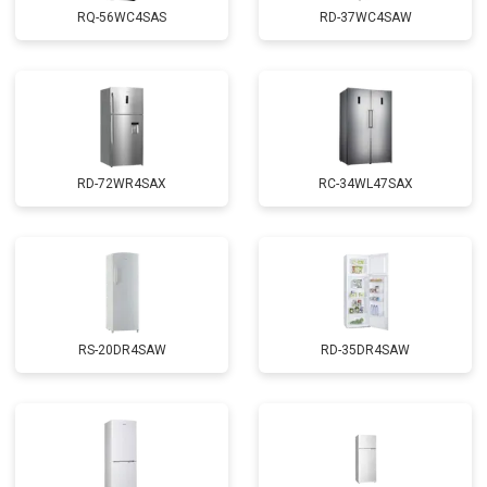
RQ-56WC4SAS
RD-37WC4SAW
RD-72WR4SAX
RС-34WL47SAX
RS-20DR4SAW
RD-35DR4SAW