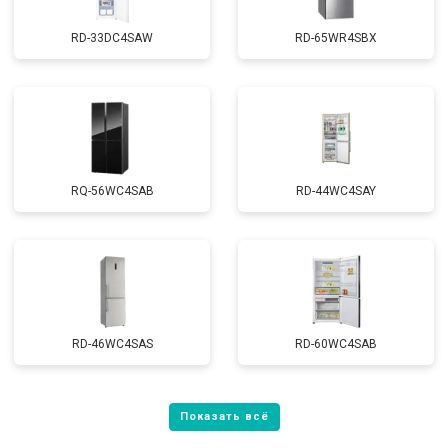
RD-33DC4SAW
RD-65WR4SBX
RQ-56WC4SAB
RD-44WC4SAY
RD-46WC4SAS
RD-60WC4SAB