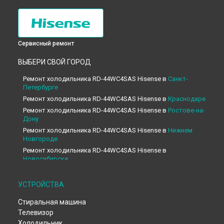
Сервисный ремонт
ВЫБЕРИ СВОЙ ГОРОД
Ремонт холодильника RD-44WC4SAS Hisense в
Санкт-
Петербурге
Ремонт холодильника RD-44WC4SAS Hisense в
Краснодаре
Ремонт холодильника RD-44WC4SAS Hisense в
Ростове-на-
Дону
Ремонт холодильника RD-44WC4SAS Hisense в
Нижнем
Новгороде
Ремонт холодильника RD-44WC4SAS Hisense в
Новосибирске
Ремонт холодильника RD-44WC4SAS Hisense в
Челябинске
Ремонт холодильника RD-44WC4SAS Hisense в
УСТРОЙСТВА
Екатеринбурге
Стиральная машина
Ремонт холодильника RD-44WC4SAS Hisense в
Казани
Телевизор
Ремонт холодильника RD-44WC4SAS Hisense в
Уфе
Холодильник