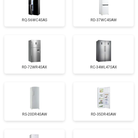
RQ-56WC4SAS
RD-37WC4SAW
RD-72WR4SAX
RС-34WL47SAX
RS-20DR4SAW
RD-35DR4SAW