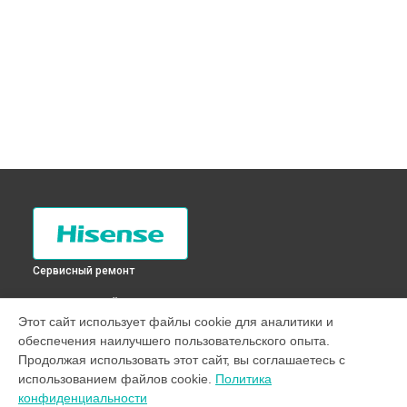
Сервисный ремонт
ВЫБЕРИ СВОЙ ГОРОД
Этот сайт использует файлы cookie для аналитики и
Замена нагревателя оттайки холодильника RD-42WC4SAS
обеспечения наилучшего пользовательского опыта.
Hisense в
Санкт-Петербурге
Продолжая использовать этот сайт, вы соглашаетесь с
Замена нагревателя оттайки холодильника RD-42WC4SAS
использованием файлов cookie.
Политика
Hisense в
Краснодаре
конфиденциальности