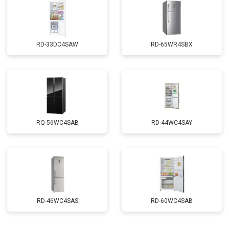
RD-33DC4SAW
RD-65WR4SBX
RQ-56WC4SAB
RD-44WC4SAY
RD-46WC4SAS
RD-60WC4SAB