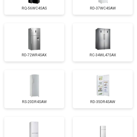
RQ-56WC4SAS
RD-37WC4SAW
RD-72WR4SAX
RС-34WL47SAX
RS-20DR4SAW
RD-35DR4SAW