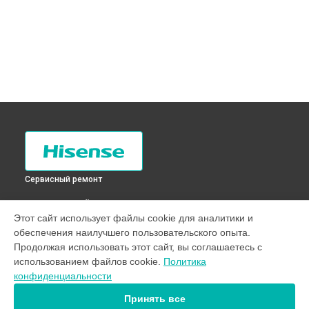
Сервисный ремонт
ВЫБЕРИ СВОЙ ГОРОД
Этот сайт использует файлы cookie для аналитики и
Ремонт датчика морозильного отделения холодильника
обеспечения наилучшего пользовательского опыта.
RD-41WC4SAW Hisense в
Санкт-Петербурге
Продолжая использовать этот сайт, вы соглашаетесь с
Ремонт датчика морозильного отделения холодильника
использованием файлов cookie.
Политика
RD-41WC4SAW Hisense в
Краснодаре
конфиденциальности
Ремонт датчика морозильного отделения холодильника
RD-41WC4SAW Hisense в
Ростове-на-Дону
Принять все