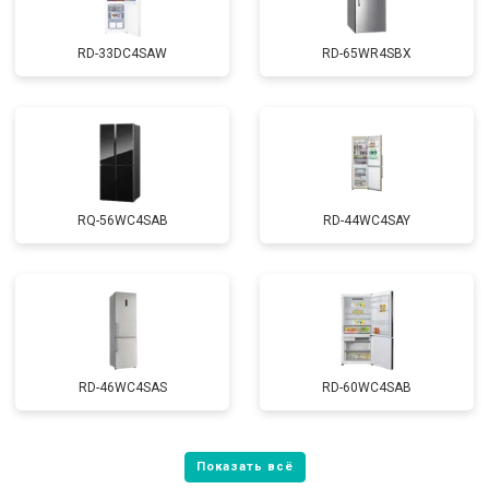
RD-33DC4SAW
RD-65WR4SBX
RQ-56WC4SAB
RD-44WC4SAY
RD-46WC4SAS
RD-60WC4SAB