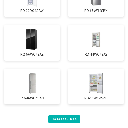
RD-33DC4SAW
RD-65WR4SBX
RQ-56WC4SAB
RD-44WC4SAY
RD-46WC4SAS
RD-60WC4SAB