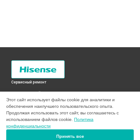
Сервисный ремонт
ВЫБЕРИ СВОЙ ГОРОД
Этот сайт использует файлы cookie для аналитики и
Перевешивание дверей холодильника RD-41WC4SAW
обеспечения наилучшего пользовательского опыта.
Hisense в
Санкт-Петербурге
Продолжая использовать этот сайт, вы соглашаетесь с
Перевешивание дверей холодильника RD-41WC4SAW
использованием файлов cookie.
Политика
Hisense в
Краснодаре
конфиденциальности
Перевешивание дверей холодильника RD-41WC4SAW
Hisense в
Ростове-на-Дону
Принять все