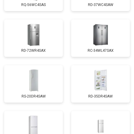
RQ-56WC4SAS
RD-37WC4SAW
RD-72WR4SAX
RС-34WL47SAX
RS-20DR4SAW
RD-35DR4SAW