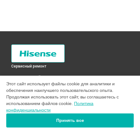
Сервисный ремонт
ВЫБЕРИ СВОЙ ГОРОД
Этот сайт использует файлы cookie для аналитики и
Ремонт испарителя холодильника RD-37WC4SAW Hisense в
обеспечения наилучшего пользовательского опыта.
Санкт-Петербурге
Продолжая использовать этот сайт, вы соглашаетесь с
Ремонт испарителя холодильника RD-37WC4SAW Hisense в
использованием файлов cookie.
Политика
Краснодаре
конфиденциальности
Ремонт испарителя холодильника RD-37WC4SAW Hisense в
Ростове-на-Дону
Принять все
Ремонт испарителя холодильника RD-37WC4SAW Hisense в
Нижнем Новгороде
Ремонт испарителя холодильника RD-37WC4SAW Hisense в