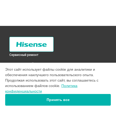
Сервисный ремонт
ВЫБЕРИ СВОЙ ГОРОД
Этот сайт использует файлы cookie для аналитики и
Замена таймера холодильника RD-36WC4SAS Hisense в
обеспечения наилучшего пользовательского опыта.
Санкт-Петербурге
Продолжая использовать этот сайт, вы соглашаетесь с
Замена таймера холодильника RD-36WC4SAS Hisense в
использованием файлов cookie.
Политика
Краснодаре
конфиденциальности
Замена таймера холодильника RD-36WC4SAS Hisense в
Ростове-на-Дону
Принять все
Замена таймера холодильника RD-36WC4SAS Hisense в
Нижнем Новгороде
Замена таймера холодильника RD-36WC4SAS Hisense в