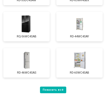
RD-33DC4SAW
RD-65WR4SBX
RQ-56WC4SAB
RD-44WC4SAY
RD-46WC4SAS
RD-60WC4SAB