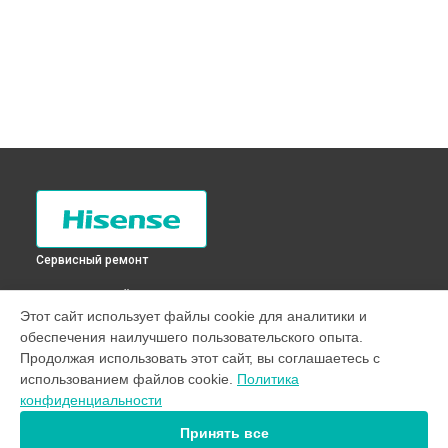
Сервисный ремонт
ВЫБЕРИ СВОЙ ГОРОД
Этот сайт использует файлы cookie для аналитики и
Устранение утечки хладагента холодильника RD-
обеспечения наилучшего пользовательского опыта.
36WC4SAS Hisense в
Санкт-Петербурге
Продолжая использовать этот сайт, вы соглашаетесь с
Устранение утечки хладагента холодильника RD-
использованием файлов cookie.
Политика
36WC4SAS Hisense в
Краснодаре
конфиденциальности
Устранение утечки хладагента холодильника RD-
36WC4SAS Hisense в
Ростове-на-Дону
Принять все