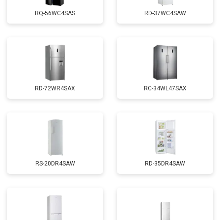
RQ-56WC4SAS
RD-37WC4SAW
RD-72WR4SAX
RС-34WL47SAX
RS-20DR4SAW
RD-35DR4SAW