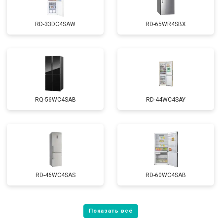
RD-33DC4SAW
RD-65WR4SBX
RQ-56WC4SAB
RD-44WC4SAY
RD-46WC4SAS
RD-60WC4SAB