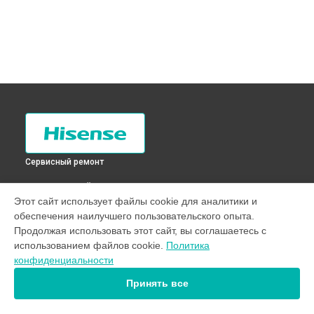
Сервисный ремонт
ВЫБЕРИ СВОЙ ГОРОД
Этот сайт использует файлы cookie для аналитики и
Замена ТЭН холодильника RD-35DR4SAS Hisense в
Санкт-
обеспечения наилучшего пользовательского опыта.
Петербурге
Продолжая использовать этот сайт, вы соглашаетесь с
Замена ТЭН холодильника RD-35DR4SAS Hisense в
использованием файлов cookie.
Политика
Краснодаре
конфиденциальности
Замена ТЭН холодильника RD-35DR4SAS Hisense в
Ростове-на-Дону
Принять все
Замена ТЭН холодильника RD-35DR4SAS Hisense в
Нижнем
Новгороде