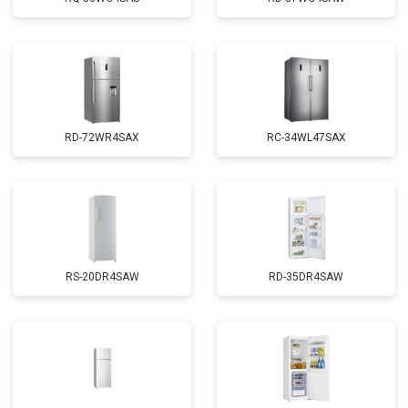
RD-72WR4SAX
RС-34WL47SAX
RS-20DR4SAW
RD-35DR4SAW