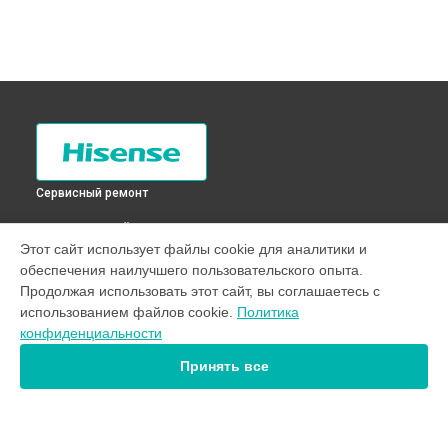
Сервисный ремонт
ВЫБЕРИ СВОЙ ГОРОД
Этот сайт использует файлы cookie для аналитики и
Диагностика холодильника RD-35DR4SAS Hisense в
Санкт-
обеспечения наилучшего пользовательского опыта.
Петербурге
Продолжая использовать этот сайт, вы соглашаетесь с
Диагностика холодильника RD-35DR4SAS Hisense в
использованием файлов cookie.
Политика
Краснодаре
конфиденциальности
Диагностика холодильника RD-35DR4SAS Hisense в
Ростове-на-Дону
Принять все
Диагностика холодильника RD-35DR4SAS Hisense в
Нижнем Новгороде
Диагностика холодильника RD-35DR4SAS Hisense в
Новосибирске