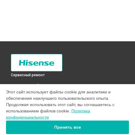
Сервисный ремонт
ВЫБЕРИ СВОЙ ГОРОД
Этот сайт использует файлы cookie для аналитики и
Замена мотор-компрессора холодильника RD-33DC4SAW
обеспечения наилучшего пользовательского опыта.
Hisense в
Санкт-Петербурге
Продолжая использовать этот сайт, вы соглашаетесь с
Замена мотор-компрессора холодильника RD-33DC4SAW
использованием файлов cookie.
Политика
Hisense в
Краснодаре
конфиденциальности
Замена мотор-компрессора холодильника RD-33DC4SAW
Hisense в
Ростове-на-Дону
Принять все
Замена мотор-компрессора холодильника RD-33DC4SAW