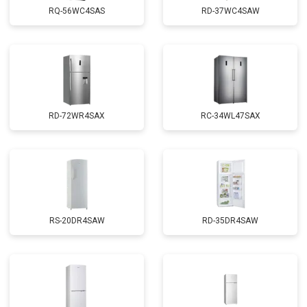
RQ-56WC4SAS
RD-37WC4SAW
RD-72WR4SAX
RС-34WL47SAX
RS-20DR4SAW
RD-35DR4SAW