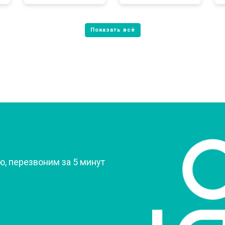
от 80 мин
о
от 60 мин
о
от 70 мин
о
?
, перезвоним за 5 минут