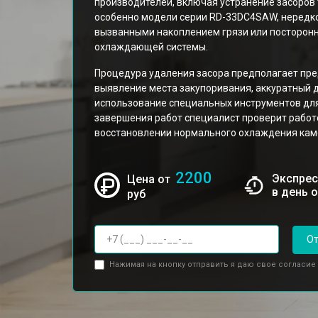
производителей, включая устранение засоров 
особенно модели серии RD-33DC4SAW, нередк
вызванными накоплением грязи или посторон
охлаждающей системы.
Процедура удаления засора предполагает пре
выявление места закупоривания, аккуратный 
использование специальных инструментов для
завершения работ специалист проверит работ
восстановлении нормального охлаждения кам
2200
Экспрес
Цена от
в день 
руб
От
Нажимая на кнопку отправить я даю свое согласие