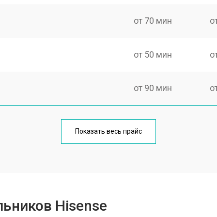
от 70 мин
о
от 50 мин
о
от 90 мин
о
еления
от 50 мин
о
Показать весь прайс
от 80 мин
о
от 100 мин
о
ьников Hisense