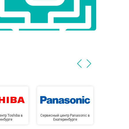
нтр Toshiba в
Сервисный центр Panasonic в
Сервисный 
инбурге
Екатеринбурге
Екате