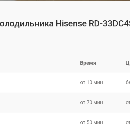
холодильника Hisense RD-33DC
Время
Ц
от 10 мин
б
от 70 мин
о
от 50 мин
о