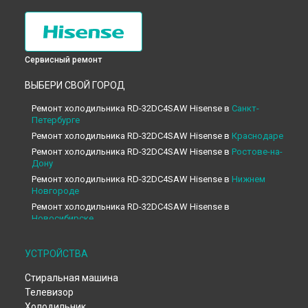
Сервисный ремонт
ВЫБЕРИ СВОЙ ГОРОД
Ремонт холодильника RD-32DC4SAW Hisense в
Санкт-
Петербурге
Ремонт холодильника RD-32DC4SAW Hisense в
Краснодаре
Ремонт холодильника RD-32DC4SAW Hisense в
Ростове-на-
Дону
Ремонт холодильника RD-32DC4SAW Hisense в
Нижнем
Новгороде
Ремонт холодильника RD-32DC4SAW Hisense в
Новосибирске
Ремонт холодильника RD-32DC4SAW Hisense в
Челябинске
Ремонт холодильника RD-32DC4SAW Hisense в
УСТРОЙСТВА
Екатеринбурге
Стиральная машина
Ремонт холодильника RD-32DC4SAW Hisense в
Казани
Телевизор
Ремонт холодильника RD-32DC4SAW Hisense в
Уфе
Холодильник